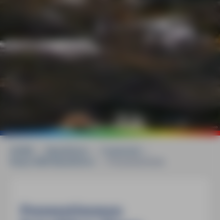
©
Gunther Schwab
HOME
»
Reiseführer
»
Frankreich
»
Elsass MM-Reiseführer
»
Pressestimmen
Pressestimmen