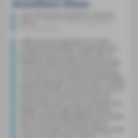
Reiseführer Elsass
»
Sehr informativer Reiseführer über das
Elsass.
«
FAS – Frankfurter Allgemeine
Sonntagszeitung
»
[M]it dem Elsass-Reiseführer aus dem
Erlanger Michael Müller Verlag findet man
garantiert die schönsten Ecken. Denn in
bewährter Manier haben die Autoren Antje
und Gunther Schwab neben den üblichen
Informationen auch zahlreiche Geheimtipps
zusammengetragen, die man sonst in keinem
Reiseführer findet, und die das Buch auch für
Elsass-Kenner interessant machen: Die
besten Restaurants, Hotels und Winzer zum
Beispiel. Und sie sagen deutlich, welche
Städte und Sehenswürdigkeiten auch abseits
der touristischen Pfade, einen Besuch
lohnen. Dazu gibt es viel Wissenswertes über
Land und Leute. Einfach superb!
«
BR-