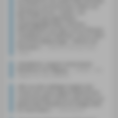
ein Reiseführer, der wirklich alles beinhaltet:
Geschichte und Geschichten, Fakten und
jede Menge Service – Einkehr- und
Übernachtungsmöglichkeiten,
Shoppinggelegenheiten, Adressen,
Öffnungszeiten und Tipps rund um Museen,
Freizeitparks und Töpfereien. Und vor allem:
persönliche Bewertungen – hilfreich und
lesenswert.
«
Badische Zeitung, Ronja
Vattes
»
Detaillierter, sorgsam recherchierter
Reiseführer mit Tiefgang.
«
MYBIKE – Das
Magazin für Fahrradfahrer
»
Wer aus dem vielfätigen Angebot den
Urlaub nach seinen eigenen Bedürfnissen
zusammenstellen möchte, sollte diesen aus-
gezeichneten Reiseführer (8. Auflage 2024)
zur Hand haben.
«
Zeitenwende