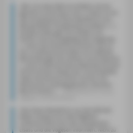
»
Wer sich diese Welt erschließen möchte
[gemeint ist das Elsass; Anm. d. Red.], ist mit
dem brandneuen Elsass-Reiseführer vom
Michael-Müller-Verlag bestens bedient. […]
Die Beschreibungen von Städten und
Dörfern sind nie langweilig oder langatmig.
[…] Auch das Kulinarische kommt nicht zu
kurz. Zu Restaurants finden sich treffende
Beschreibungen der Stärken und Schwächen.
[…] Auch erfahrene Elsass-Reisende kommen
auf ihre Kosten: Abseits der Touristenpfade
haben die Autoren Dörfer, Kirchen und
Restaurants ausfindig gemacht, die einen
Besuch lohnen.
«
Mittelbadische Presse,
Magazin »Schöne Ferien«
»
Der Elsass-Reiseführer aus dem Michael
Müller Verlag ist ein toller Begleiter.
Umfassend wird man über das gesamte
Elsass und die Vogesen informiert. Nicht zu