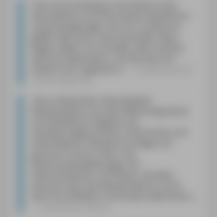
»
Das Autorenehepaar hat wirklich einen
lesenswerten und informativen Reiseführer
zusammengetragen, der mir rundherum
gefällt. Man spürt, dass die beiden diese
Region lieben, sie schreiben zwar sachlich,
dennoch liebenswert, und das liest sich
wirklich sehr angenehm.
«
lovelybooks.de,
Heidi Zengerling
»
Das umfassende, überarbeitete
Reisehandbuch aus dem MM-Verlag wartet
mit detaillierten Angaben auf:
Hintergrundgeschichten, Historisches und
Sehenswertes, Wandervorschläge und
grössere Touren, Hotel- und
Restaurantempfehlungen mit
Übersichtskarten und Plänen. Attraktiv
illustriert lässt das Reisehandbuch schon
beim Durchblättern Vorfreude aufkommen.
«
Sempacher Woche