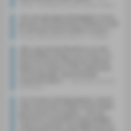
Online – Buchtipps aus dem Studio Franken
»
Der sehr gelungene Reisebegleiter mit der
genauen, herausnehmbaren Faltkarte schafft
es, das Elsass intensiv erleben zu lassen.
«
Buchprofile/Medienprofile zur 7. Auflage
»
Wie so gut wie alle Reiseführer aus dem
Michael Müller Verlag ist auch ›Elsass‹ von
Antje und Gunther Schwab eine optimale
Balance aus Gewicht, Größe, Seitenanzahl
und hochwertiger, absolut aktueller
Insiderinformation.
«
Motomobil, Michael
Bernleitner
»
Da sind zwei unterwegs gewesen, nämlich
Antje und Gunther Schwab, die den Dingen
gerne auf den Grund gehen – ohne das
Erfahrene in umständlich-langschweifigen
Texten zu verpacken. Herausgekommen ist