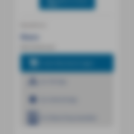
Blick ins Buch
Reiseführer
Naxos
Dirk Schönrock
In den Warenkorb legen
Zur iOS App
Zur Android App
Im E-Book Shop bestellen