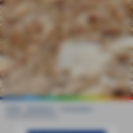
©
Dirk Schönrock
HOME
»
Reiseführer
»
Griechenland
»
Naxos MM-Reiseführer