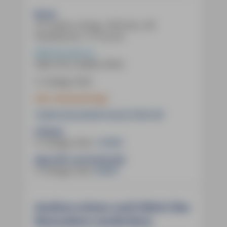
Buch:
312 Seiten, farbig, 158 Fotos, 48
Detailkarten, 15 Touren
MM-Reiseführer
ISBN
978-3-96685-296-8
9. Auflage 2024
inkl. mmtravel App
19,90 € (D)
20,50 € (A)
27,90 CHF
E-Book:
9. Auflage 2024
,
17,99 €
App (iOS und Android):
9. Auflage 2024
,
9,99 €
Anders reisen und dabei das
Besondere entdecken