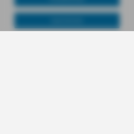
Leserstimmen
Web-App
Dirk Schönrock Homepage
Leserpost an den Verlag