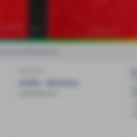
 Abenteuer MM-Abenteuer
Reiseführer
Bu
24
Dublin - Abenteuer
MM
Judith Weibrecht
IS
1.
17