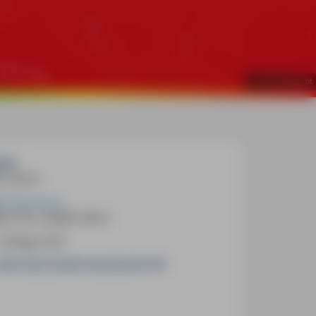
©
Judith Weibrecht
ch:
0 Seiten
-Abenteuer
BN
978-3-96685-096-4
 Auflage 2023
,90 € (D)
18,40 € (A)
25,50 CHF