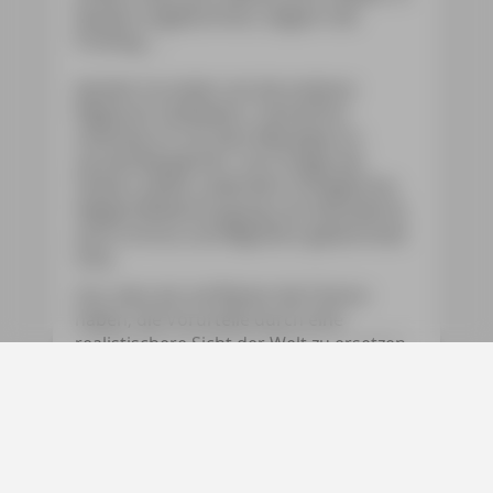
Apulien angekommen, begann der
Frühling ...
Apulien ist anders als die anderen
Regionen Süditaliens. Gemeinhin
verbinde ich mit dem Mezzogiorno
spröde Bergdörfer. Zum Image des
Südens zählen außerdem Schlaglöcher,
illegale Müllentsorgung und überalterte,
durch Armut und Migration gezeichnete
Orte.
Gut, dass wir auf Reisen die Chance
haben, die Vorurteile durch eine
realistischere Sicht der Welt zu ersetzen.
Auch wenn Müll nicht immer sofort
abgeholt wird und man beim Fahren hin
und wieder auf Schlaglöcher achten
muss, werden die Zuschreibungen dem
Reiseziel Apulien keinesfalls gerecht.
Apulien ist nicht bergig, weshalb es nicht