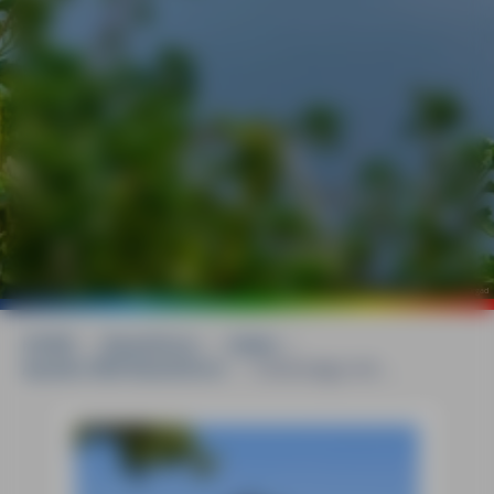
©
mauritius images / ClickAlps / Nave Orgad
HOME
»
Reiseführer
»
Italien
»
Apulien MM-Reiseführer
»
Unterwegs mit ...