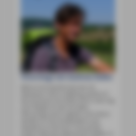
Unterwegs mit Andreas Haller
Meine erste Apulienreise war ein
Abenteuer: Kaum volljährig, packte ich
den Rucksack und setzte mich in den Zug
nach Neapel. Es war ein kalter
Februartag und es regnete. Vom Vesuv
wandte ich mich landeinwärts und
wanderte zu Fuß nach Troia auf die
andere Seite des italienischen Stiefels. In