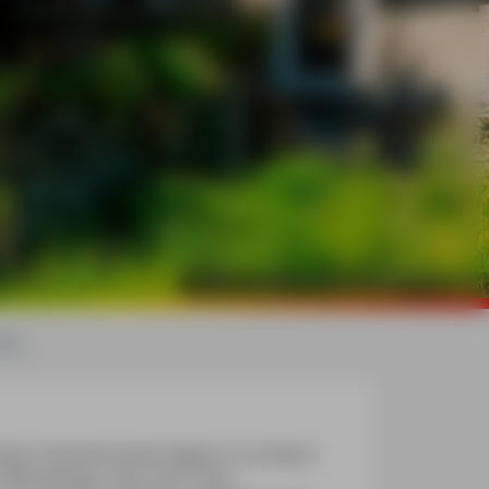
©
mauritius images / Alamy Stock Photos / Stefano Valeri
t ...
ser faszinierenden Region zu erleben.
 Weinbergen oder tief in den