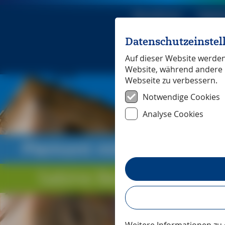
Reiseführer
Digita
Datenschutzeinste
Michael Mü
Auf dieser Website werden 
Website, während andere 
Webseite zu verbessern.
Notwendige Cookies
Analyse Cookies
Piemont mit Ausflügen i
Sabine Becht und Sven