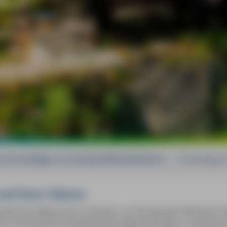
mit Ausflügen ins Aostatal MM-Reiseführer
»
Unterwegs mi
und Sven Talaron
rlichen Weg auf sich nehmen, um den ganzen Reichtum die
 Kirchenkunst beispielsweise liegt verborgen in endlosen