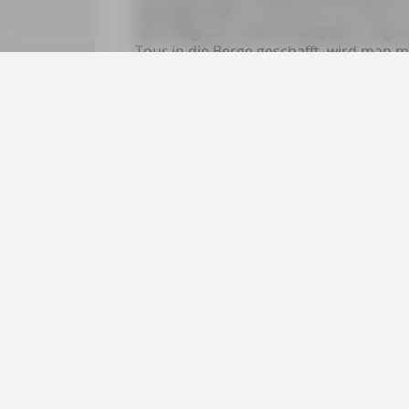
Westalpentälern. Die Kirche von Elva is
dem Weg zum Colle di Sampeyre. Eng und
Tour in die Berge geschafft, wird man m
Werk Hans Clemers, das schon ein halb
Den Schlüssel zur Kirche gibt es übri
sich hier auch stärken, z. B. mit den s
Nachbartal. Denn auch auf den Tisch ko
Piemont.
Gutes Essen, guter Wein, spektakuläre 
Weiterlesen
Services
Social
Presse
Facebook