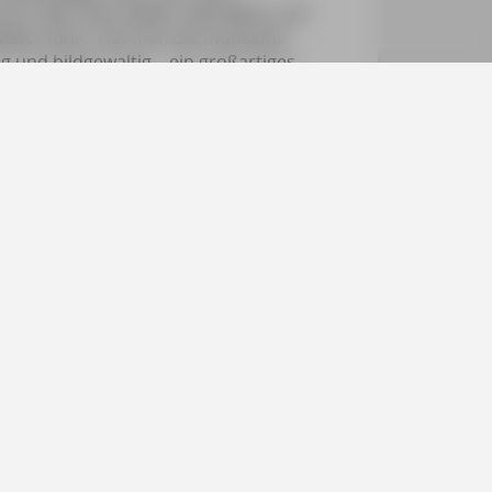
 hoch über dem wilden Valle Maira, auf
0 Meter führt. Hat man die mühsame
g und bildgewaltig – ein großartiges
 schon so weit gekommen ist, kann man
em typischen Bergkäse aus dem
essen die herausragenden Weine des
taten für eine rundum gelungene Reise.
e
Michael Müller Verlag GmbH
Gerberei 19