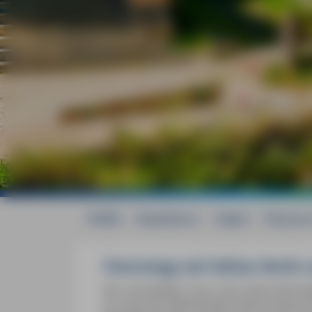
HOME
»
Reiseführer
»
Italien
»
Piemont 
Unterwegs mit Sabine Becht 
Hin und wieder muss man einen beschwe
So manches Meisterwerk piemontesischer