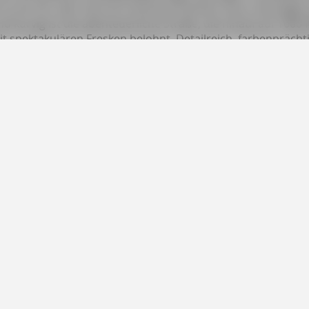
t so ein Ort, den man erst einmal erreichen muss. Elva liegt
 kurvig ist die abenteuerliche Straße, die hinauf auf 160
it spektakulären Fresken belohnt. Detailreich, farbenprächti
es Jahrtausend in dem abgelegenen Bergdorf überdauert.
gens in der freundlichen Locanda gegenüber. Und wenn man
o köstlichen wie gehaltvollen Gnocchi al Castelmagno mit d
mmt hier nicht weniger als regionale Kunst. Nicht zu verg
Kunst und grandiose Landschaften – das sind doch beste Zu
Bücher
Digitale Produkt
Reiseführer
E-Books