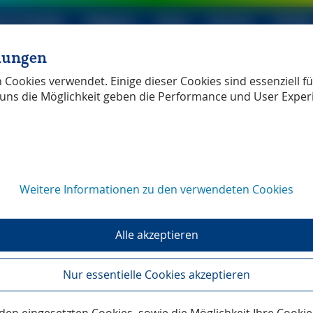
le Produkte
Magazin
Shop
Service
Verlag
llungen
ller Verlag
unabhängig
Cookies verwendet. Einige dieser Cookies sind essenziell für
uns die Möglichkeit geben die Performance und User Exper
Weitere Informationen zu den verwendeten Cookies
ns Aostatal
― Unterwegs mi
Alle akzeptieren
 Talaron
Nur essentielle Cookies akzeptieren