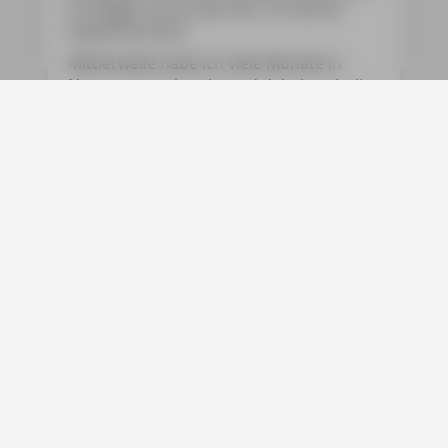
im Flieger zurück war klar: Ich würde
wiederkommen.
Mittlerweile habe ich viele Monate in
Norwegen verbracht und dabei auch die
entlegensten Winkel des Landes
erkundet. Kennengelernt habe ich ein
Land, das mit seinen Wäldern, Bergen,
Küsten und Fjorden ganz nah ans
Klischee vom Naturparadies heranreicht.
Schätzen gelernt habe ich seine
Menschen, die sich mit ihrer
freundlichen und unaufdringlichen Art
als Gastgeber präsentieren, wie man sie
sich angenehmer kaum wünschen kann.
Und begegnet bin ich Urlaubern, die von
Norwegen gar nicht genug bekommen
können. Genau wie ich. Dass mich am
Ende auch die Elche nicht im Stich
gelassen haben, versteht sich da fast
schon von selbst …