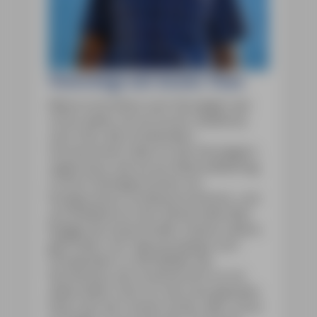
Unterwegs mit Armin Tima
Meine erste Reise nach Norwegen war
nichts weiter als ein kurzer Städtetrip
nach Oslo. Bei strahlendem
Sonnenschein habe ich den Norwegern
zugeschaut, wie sie am Nationalfeiertag
in ihren Festtagstrachten am
Königsschloss vorbeimarschierten, und
anschließend an der Flaniermeile Aker
Brygge das teuerste Bier meines Lebens
getrunken. Am Tag drauf ging’s zum
Fotowandern in die Wälder der
Nordmarka, der ersehnte Elch ist mir
dabei leider nicht vor die Linse gelaufen.
Dann war der Urlaub vorbei, aber schon