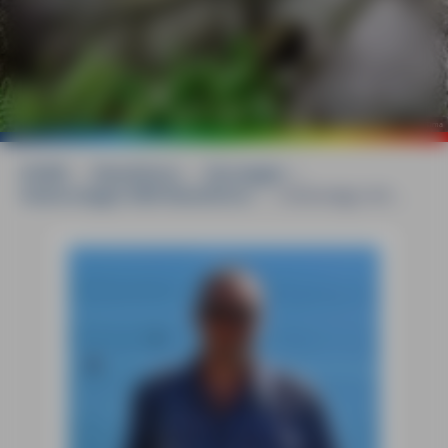
©
Armin Tima
HOME
»
Reiseführer
»
Norwegen
»
Südnorwegen MM-Reiseführer
»
Unterwegs mit ...