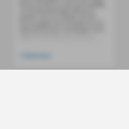
Bürste montiert ist, über das Eis gefegt,
um die kilometerlangen Bahnen zu
polieren. Nun ist es wieder still. Die
Sonne spiegelt sich im dunklen Eis. Die
Kälte kneift einem in die Wangen. Dann
beginnen die Kufen über das Eis zu
scharren. Geschwindigkeit aufnehmen,
Position finden, die Bewegung
gleichförmig halten, schließlich gleitet die
Weiterlesen
zauberhafte Winterlandschaft des
Weissensees vorüber.
Doch das Wintersportidyll hat auch seine
tückischen Seiten. Wer das Eislaufen nur
aus der heimischen Halle kennt, der sei
daran erinnert, dass der See keine Bande
Services
hat. Dafür aber fällt man weich, wenn
Social
man erst einmal in den Tiefschnee
gefahren ist. Härter kann der Aufschlag
Bücher
sein, wenn man in einer Scharte hängen
bleibt. Natureis arbeitet, es knirscht und
Digitale Produkte