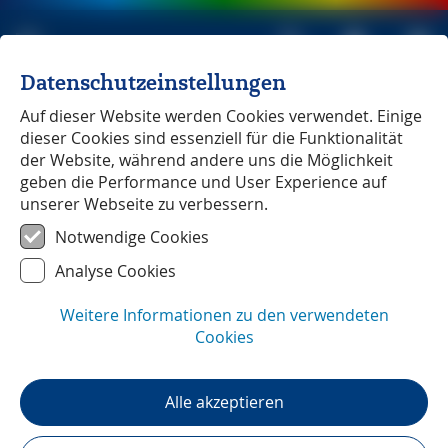
Datenschutzeinstellungen
Michael Müller Verlag
unabhängig seit 1979
Auf dieser Website werden Cookies verwendet. Einige
dieser Cookies sind essenziell für die Funktionalität
der Website, während andere uns die Möglichkeit
geben die Performance und User Experience auf
unserer Webseite zu verbessern.
Kärnten
― Unterwegs mit
Notwendige Cookies
Sabine Becht und Sven Talaron
Analyse Cookies
Weitere Informationen zu den verwendeten
Cookies
Alle akzeptieren