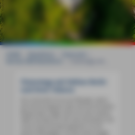
©
Adobe Stock / Herby Meseritsch
HOME
»
Reiseführer
»
Österreich
»
Kärnten MM-Reiseführer
»
Unterwegs mit ...
Unterwegs mit Sabine Becht
und Sven Talaron
Am schönsten ist es am Morgen, wenn
die Sonne langsam über die verschneiten
Bergrücken steigt. Dann ist man nahezu
allein auf dem Eis. Nur der Eismeister hat
schon seine Runden gedreht, ist mit
einem Kleinwagen, an dem eine riesige