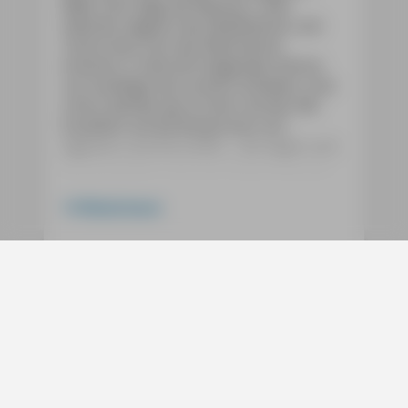
Melk. Dort liegt die Wachau. Links
dahinter beginnt das Waldviertel, und
rechts lässt sich das Weinviertel
erahnen. In alle drei Gegenden führen
uns Ausflüge seit unserer Kindheit. Und
schon damals war es dort nie fad. Wir
kraxelten auf die Burgruinen von
Aggstein und Dürnstein – die Sagen vom
Rosengärtlein und vom Sänger Blondel
kannten wir aus der Schule. Wir ließen
Steine über die Donau flitzen und ritzten
Weiterlesen
Muster in Lösswände. Beim Heurigen
schmeckten uns Wachauer Schnitte und
Traubensaft (fürs Glaserl Wein waren wir
noch zu jung). Das Waldviertel hielten wir
für ein geheimnisvolles Land mit
Gnomen, die hinter riesigen Steinblöcken
Services
und in Mooren wohnten und nichts
Social
anderes zu tun hatten, als überall
Heidelbeeren anzupflanzen. Und zwar die
Bücher
richtigen, von denen man lila Finger und