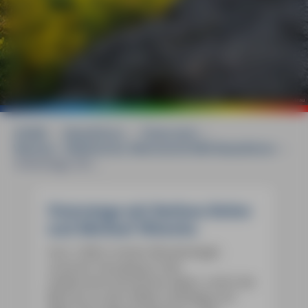
©
mauritius images / Rainer Mirau
HOME
»
Reiseführer
»
Österreich
»
Wachau - Waldviertel, Weinviertel MM-Reiseführer
»
Unterwegs mit ...
Unterwegs mit Barbara Reiter
und Michael Wistuba
Vom 1248 m hohen Muckenkogel,
unserem Hausberg in den
niederösterreichischen Alpen, reicht der
Blick bis zu den Stiften Göttweig und