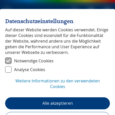
Datenschutzeinstellungen
Michael Müller Verlag
unabhängig seit 1979
Auf dieser Website werden Cookies verwendet. Einige
dieser Cookies sind essenziell für die Funktionalität
der Website, während andere uns die Möglichkeit
geben die Performance und User Experience auf
unserer Webseite zu verbessern.
Wachau - Waldviertel, Weinviertel
― Unterwegs mit
Notwendige Cookies
Barbara Reiter und Michael Wistuba
Analyse Cookies
Weitere Informationen zu den verwendeten
Cookies
Alle akzeptieren