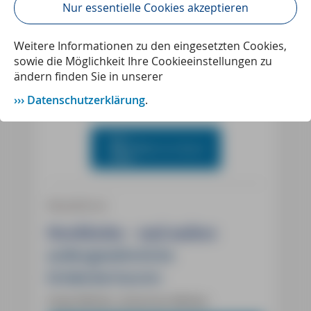
Nur essentielle Cookies akzeptieren
Weitere Informationen zu den eingesetzten Cookies,
sowie die Möglichkeit Ihre Cookieeinstellungen zu
ändern finden Sie in unserer
Datenschutzerklärung
.
Blick ins Buch
Reiseführer
Stockholm – mal anders
außergewöhnliche
Entdeckertouren
Antje Möhler, Johannes Möhler