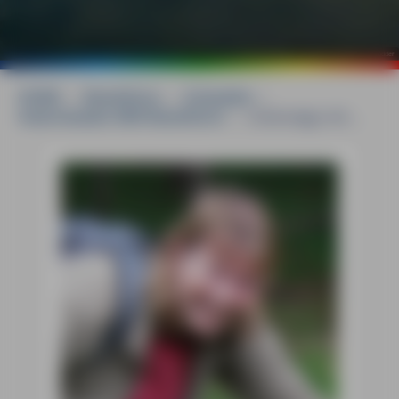
©
mauritius images / Rico Ködder
HOME
»
Reiseführer
»
Schweden
»
Südschweden MM-Reiseführer
»
Unterwegs mit ...