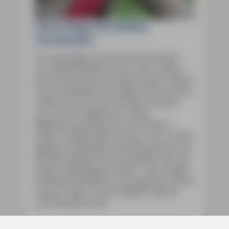
Unterwegs mit Sabine
Gorsemann
Ein Uniprojekt untersuchte die Krimis
von Sjöwall/Wahlöö, die in den 1970er-
Jahren das Genre erneuert hatten. Meine
erste Schwedenreise folgte ihren Spuren,
seither hat mich der Norden Europas
nicht mehr losgelassen. Diese
Begeisterung teile ich mit Christian
Kaiser. Anfang 2000 traf ich, nun in einem
eigenen Uniprojekt, auf Britta Jansen, die
familiäre Bande nach Schweden hat und
später zeitweilig dort lebte – das Projekt
Schwedenreiseführer war geboren. Britta
trug vor allem zu den Kapiteln Malmö
und Stockholm bei.
Bei vielen folgenden Reisen entdeckten