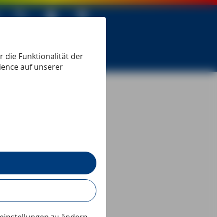
 seit 1979
 die Funktionalität der
ience auf unserer
Lesezeit:
2
min
des
ohannes Beck, Autor
 »Lissabon MM-
l« ausprobiert.