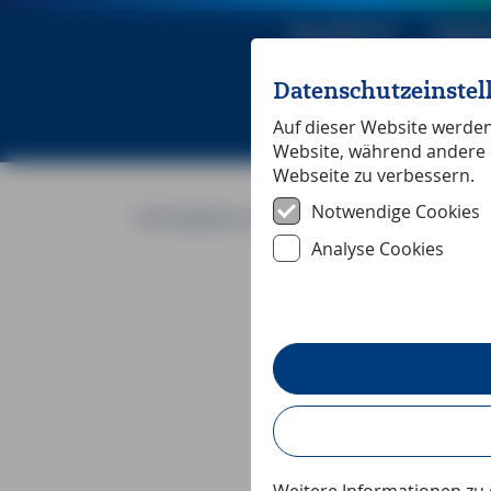
Reiseführer
Digita
Datenschutzeinste
Michael Mü
Auf dieser Website werden 
Website, während andere 
Webseite zu verbessern.
Notwendige Cookies
Die Delphine von Lissabon
Analyse Cookies
Reportage
Die Delphi
oder Surfen mi
Langsam aber siche
Frühlingswetters we
der mehrfach ausg
City«, die Delphina