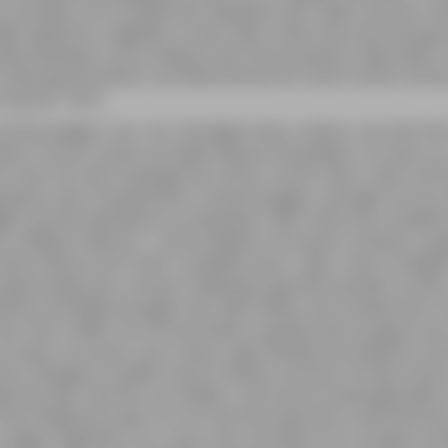
 schützen: Ein Großteil der Abwässer der Stadt und der u
ießt weiterhin ungeklärt in den Sado. Diese Verschmutzung 
tkrankheiten und schwächt das Immunsystem. Besonders
ht überwachte Jetskis und Motorboote für einen hohen Ger
rung der Tiere.
eistündigen Tour mit »Vertigem Azul« nähern sich die Tiere
t. Gerne nutzen sie dabei dessen Heckwelle, um darin zu 
 für den sich der Ausflugschon lohnt. Immer dann, wenn die 
gsspeise, den Tintenfischen, hinterherjagen, springen sie a
gen auf die Oberfläche zu betäuben. Wer Glück hat, entdeckt
« (»Offener Mund«) – einen Delphin mit einem schwach au
einen Mund nicht mehr schließen kann. Oder »Asa« (»Flügel«
gestrandet war und per Helikopter gerettet werden musste
lassen die Meeressäuger das Sado-Delta und schwimmen in
ia. Hier treffen sie oft auf andere, wandernde Gruppen ihre
Tursiops truncatos, port. Roaz, engl. Bottlenose Dolphin). D
ren übrigens in jedem Fall an diesen schönen Teil der Küste
hrend der Fahrten auch Bade- und Schnorchelmöglichkeit 
t den Delphinen (was nur für die Seriosität des Unternehmen
 sagen: Eigentlich nur, dass man stündlich von Lissabon e