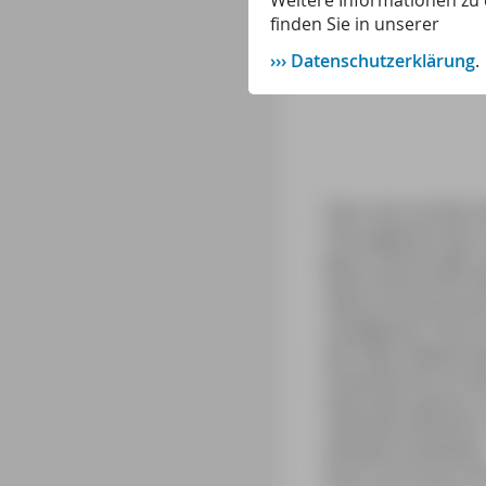
Weitere Informationen zu 
finden Sie in unserer
Datenschutzerklärung
.
Dass man auf den A
herumgesprochen. W
gute Chancen gibt, 
Sado heimischen De
Ökotourismusunter
intelligenten Tiere
Die Sado-Delphine 
Populationen Europ
besonders genau zu
nebenbei bemerkt, 
Setúbals entwickelt
Doch trotz ihres h