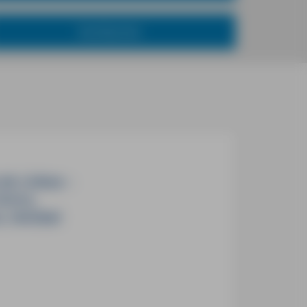
Kochbücher
 de Lisboa
–
Sintra,
a, Setúbal