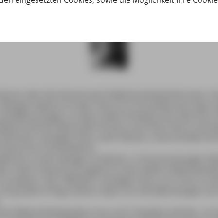
den eingesetzten Cookies, sowie die Möglichkeit Ihre Cooki
zoren oder den Kanaren gut Delphine beobachten kann, hat
eniger bekannt ist aber, dass es im Flussdelta des Sado s
die Meeressäuger zu sehen. Jeden Einzelnen der etwa 30 im 
lphine kennen Maria João Fonseca und Pedro Narra, die be
nehmens »Vertigem Azul«, beim Namen; unterscheiden kön
 anhand ihrer Rückenflosse.
gehören zu den wenigen ortsfesten, in Flussmündungen le
as. Diese Tatsache ermöglicht es den beiden Delphinbeobac
 studieren. Seit 1998 fährt »Vertigem Azul« nun schon zu 
mit großem Erfolg: Seither haben sich die Meeresäuger z
.
ohen Bekanntheitsgrades muss noch viel getan werden, um 