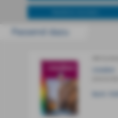
Reiseführer mal anders
Passend dazu
MM-City Reis
Lissabon
Johannes Be
Buch:
19,