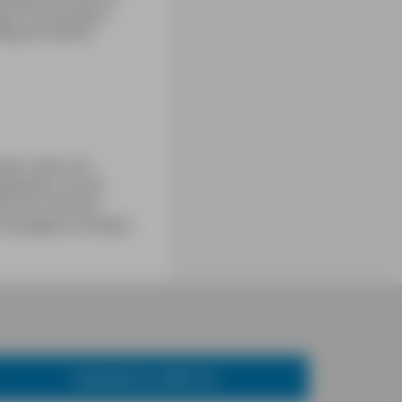
g ab Entrecampos
lug auf keinen
inter meist am
pfohlen, da oft
0 % der Fahrten
-Passagiere erhalten
Städteführer MM-City