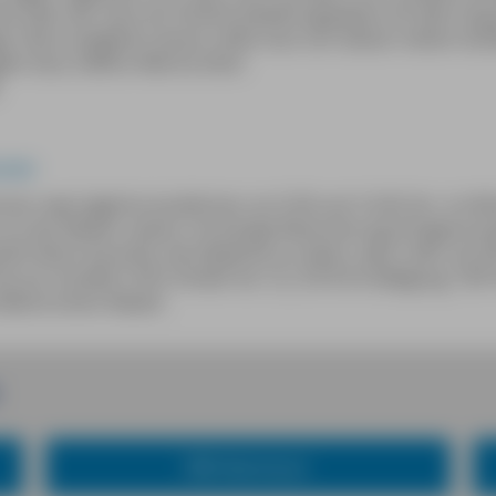
ha oder der Gare do Oriente beziehungsweise mit dem Zu
t. Denn entgehen lassen sollte man sich diesen netten Ausf
gem Azul, Edifício Marina Deck
.com
mmer zwei tägliche Ausfahrten um 9.30 und 14.30 Uhr, im W
s das Wetter zulässt. Vorherige Reservierung dringend em
eht keine Garantie, die Delphine zu sehen, aber mehr als 9
reis pro Ausfahrt 30 €, Kinder bis 12 J. 50 % Ermäßigung. TAP
dkarte einen Rabatt.
MM-Abenteuer