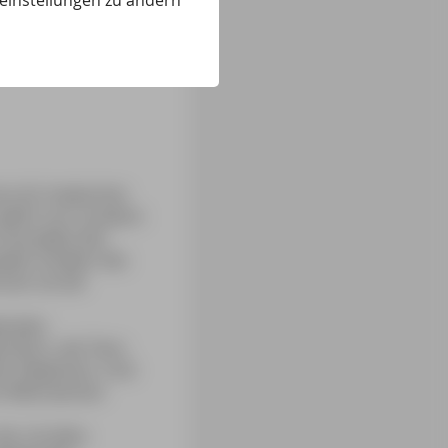
eeinstellungen zu ändern
 sich inzwischen
üdlich von Lissabon
Flussdelta des
iden Inhaber des
nen sie die
benden
htern, die Tiere
den Delphinen. Und
um Wahrzeichen
die »Großen