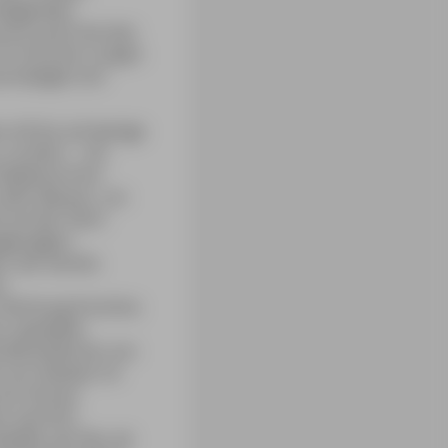
mliegenden
verursacht bei den
 im Sommer sorgen
äuschpegel und
 oft bis auf wenige
»surfen« – ein
Delphine ihrer
us dem Wasser, um
 auf der Fahrt
sgeprägten
), der bereits
.
 Richtung Portinho
r speziellen
ie Bootsfahrten von
 von Setúbal. Im
am Strand,
s spricht).
ntweder per Bus ab