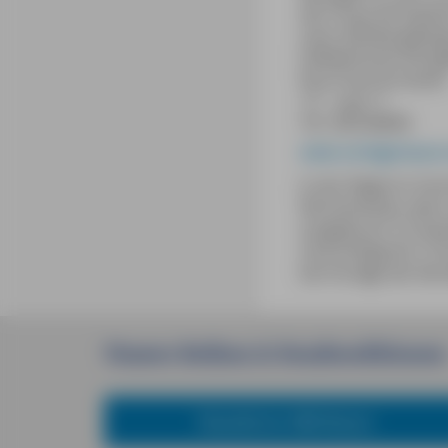
der Praça de Espan
nach Setúbal gelang
Fall!Adressen:Verti
Rua Praia da Saúde
13 – Loja 11
Tel. 265238000
www.vertigemazul
In der Regel im So
Wochenende, wenn e
ausgebucht. Es best
sind erfolgreich. P
bei Vorlage der Bor
Unsere
Reihen
&
Sondereditionen
Reiseführer MM-Reisen