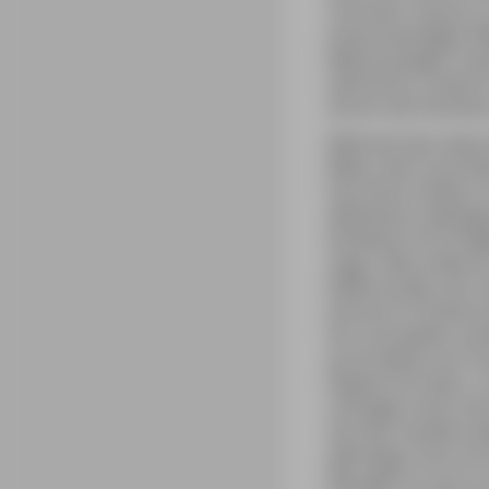
Tümmler« besser zu
Industrieanlagen fl
Meeressäugern Hau
zahlreiche, schlec
stören die Orientie
Während der etwa dr
Meter dem Gummiboo
herrlicher Anblick,
definitiven Lieblin
die Beute mit Schlä
sogar »Boca Aberta
Kiefermuskel, der s
einmal im Schlamm 
Hin und wieder ver
da Arrábida und Tró
Delphin-Art (wiss. 
»Vertigem Azul« füh
Sommer besteht wä
allerdings nicht mi
Was gibt es noch zu