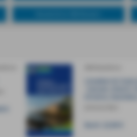
Wanderführer MM-Wandern
eführer
MM-Reiseführer
Lissabon & Costa
Cascais, Estoril, 
ck
Ericeira, Sesimbr
Johannes Beck
90 €
Buch:
22,90 €