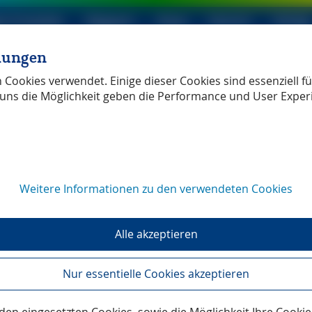
le Produkte
Magazin
Shop
Service
Verlag
llungen
ller Verlag
unabhängig
Cookies verwendet. Einige dieser Cookies sind essenziell für
uns die Möglichkeit geben die Performance und User Exper
Weitere Informationen zu den verwendeten Cookies
ne von Lissabon
Alle akzeptieren
t intelligenten Meeressäugern
r geht auch in Portugal der Winter vorbei. Mit dem Beginn 
Nur essentielle Cookies akzeptieren
rden Ausflüge aufs Meer wieder attraktiver. Deshalb hat J
ezeichneten Reisehandbücher »Lissabon & Umgebung« und
usfahrten mit der in Setúbal ansässigen Firma »Vertigem Azu