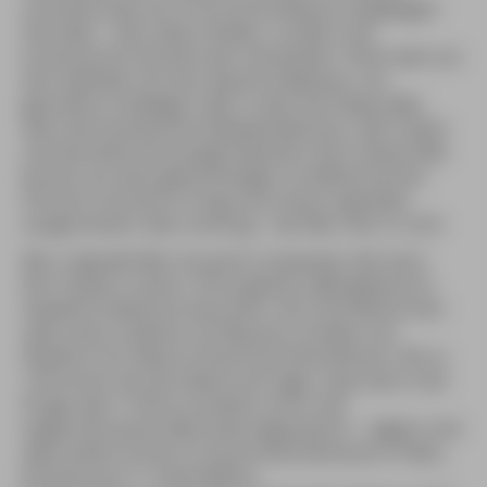
schmeckt dazu ein in Öl und Knoblauch eingelegter
Hermelin – kein zähes Pelztier, sondern die
tschechische Variante des Camembert. Nicht weit von
dort befindet sich die »Kavárna Meduza«, ein
gemütlich-trödeliges Café, in dem bei Svijany-Bier
über die französische Dekadenzliteratur, den Golem
und die letzte Vernissage diskutiert wird. Dieses Bier
kommt aus dem gleichnamigen nordböhmischen
Örtchen und wird in Prag sonst kaum irgendwo
ausgeschenkt. Aber Achtung – das Bier hat’s in sich!
Wer originelle Bier-Souvenirs einpacken will, kann
Petr Vanek in seiner »Pivní galerie« (Biergalerie) im
Stadtteil Holešovice besuchen. Der freundliche Herr
sieht seine »Galerie« als Museum, Kneipe und
Plattform für kleine tschechische Brauhäuser. Bis zu
120 Sorten hat die Galerie auf Lager, dazu kann man
Krüge oder T-Shirts erstehen und in der
angeschlossenen Bierstube degustieren – täglich sind
zwei andere Sorten im Ausschank.Adressen:U Fleku,
Kremencova 11, Nové Mesto.