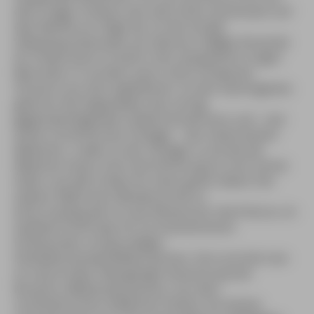
dem Prager Umland, das stets einen Gartenzaun auf
dem Bierfilz zur Folge hat, ist das dunkle
Velkopopovický kozel, ein überaus süffiges Karamalz
für Erwachsene. Es läuft in der sympathisch-urigen
Bierstube »U cerného vola« (»Zum Schwarzen
Ochsen«) aus den Zapfhähnen. Zu den Stammgästen
gehören die Angestellten des schräg
gegenüberliegenden Außenministeriums und – laut
einem tschechischen Schlager – die »hübschesten
Mädchen«. Leider ist der Schlager so alt wie die
Mädchen heute. Doch die Stimmung ist noch immer
heiter und alle trinken für einen guten Zweck: Der
Gewinn fließt einer Blindenschule zu.
Einen Ausflug wert ist das Restaurace »Na Policce« im
Stadtteil Vinohrady mit vorrevolutionären
Polsterecken und gruseligen
Plastikblumenwanddekorationen. Dort ertrinkt man
im naturtrüben Obergärigen (kvasnicový) der
Brauerei »Meštanský pivovar« aus dem
nordmährischen Städtchen Policka. Am besten