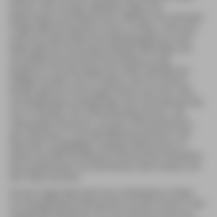
lohnen. Hier ein paar Zapfhahn-Tipps: Die
bekannteste und älteste (seit 1499) der vier zentralen
Prager Mikrobrauereien ist das »U Fleku«. Hier wird
eines der besten Biere der Republik gebraut, doch
leider gehören die entsprechenden Bierhallen mit
Schunkelmusik auf Karel-Gott-Niveau zu den
größeren Touristennepps der Stadt. Ebenfalls ein
süffiges Dunkles, das St. Nobert, wird im Strahov-
Kloster gebraut und ausgeschenkt. Auch hier reiht
sich Busgruppe an Busgruppe, doch die Abzocke hält
sich in Grenzen. Die »Novomestský pivovar«, die
»Neustädter Brauerei«, und das »Pivovarský dum«,
das »Brauhaus«, sind zwei Mikrobrauereien in der
Neustadt, mit gepflegt-rustikalen Restaurants, in
denen zum Bier die klassisch-böhmischen Standards
wie Lendenbraten mit Sahnesauce oder Gulasch auf
den Teller kommen.
Da der Prager Biermarkt hart umkämpft ist, finden
nur wenige kleinere Brauereien aus der Provinz in der
Hauptstadt Abnehmer. Ein Lust-auf-Durst-Pivo aus