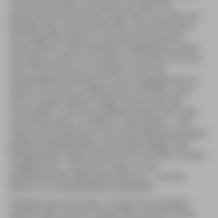
tschechisches Bier zum besten der Welt. Die
Kommunisten ernannten es gar einst zum »Brot der
Bevölkerung«. Kein Wunder also, dass die Pivnices,
die Prager Bierstuben, so berühmt sind wie die
Pariser Bistros oder die Wiener Kaffeehäuser. Recht
derb geht es darin zu, Schulter an Schulter sitzt man
hier, Frischluft ist ein Fremdwort. Über der
Schanktheke lächelt das Pin-up-Girl, gezapft wird im
Akkord, das Essen ist Nebensache. Das Bier, das in
mehr als jeder zweiten Prager Pivnice über den
Tresen geht, ist das der größten Brauerei der Stadt,
das Staropramen, zu Deutsch »Alte Quelle« – eine
nette Umschreibung für das trübe (selbstverständlich
gefilterte) Moldauwasser als Braugrundlage. Sehr
häufig werden zudem Gambrinus und Pilsner Urquell
ausgeschenkt – die Fässer rollen aus der
westböhmischen Metropole Pilsen an – und das
Budvar aus Ceské Budejovice (Budweis).
Daneben kann man aber in Prag noch eine Reihe
weiterer Biere kosten, die das Glas zuviel durchaus