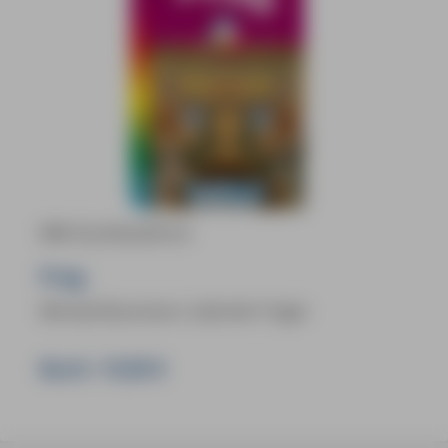
MM-City Reiseführer
Prag
Michael Bussmann, Gabriele Tröger
Buch:
19,90 €