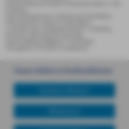
Klosterrestaurant Strahov, Strahovské nádvon 1/132,
Hradcany.
Novomestský pivovar, Vodickova 20, Nové Mesto.
Pivovarský dum, Lipová 15, Nové Mesto.
U cerného vola, Loretánské námestí 1, Hradcany.
Na Policce, Moravská 40, Vinohrady.
Kavárna Meduza, Belgická 17, Vinohrady.
Pivní galerie, U Pruhonu 9, Holešovice.
Unsere
Reihen
&
Sondereditionen
Reiseführer MM-Reisen
MM-Abenteuer