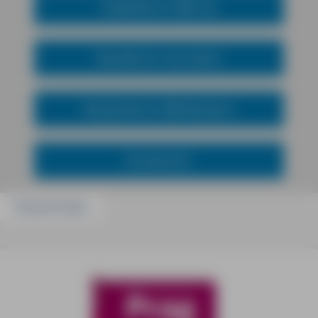
Städteführer MM-City
Reiseführer mal anders
Wanderführer MM-Wandern
Kochbücher
Passend dazu