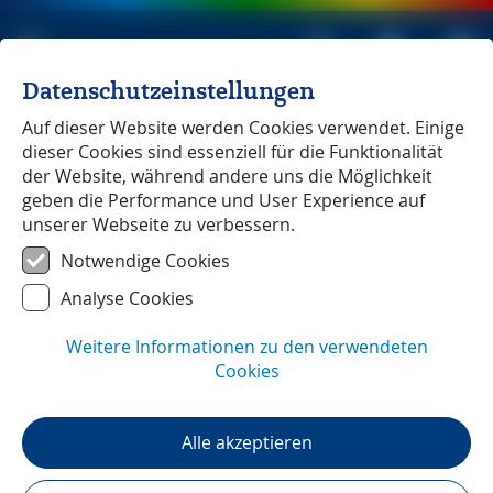
Datenschutzeinstellungen
Michael Müller Verlag
unabhängig seit 1979
Auf dieser Website werden Cookies verwendet. Einige
dieser Cookies sind essenziell für die Funktionalität
Des Tschechen liebstes Kind
der Website, während andere uns die Möglichkeit
geben die Performance und User Experience auf
unserer Webseite zu verbessern.
Reportage
Lesezeit:
3
min
Notwendige Cookies
Des Tschechen liebstes Kind
Analyse Cookies
oder Ein paar Biertipps für die
Weitere Informationen zu den verwendeten
Hauptstadt
Cookies
Ein Artikel von Michael Bussmann und Gabi Tröger,
den Autoren des MM-City-Guides »Prag« (3. Auflage).
Alle akzeptieren
Für unseren elften Newsletter waren sie auf einer
etwas anderen Genießertour im Herzen der
»Goldenen Stadt« unterwegs. Wer wissen will, welche