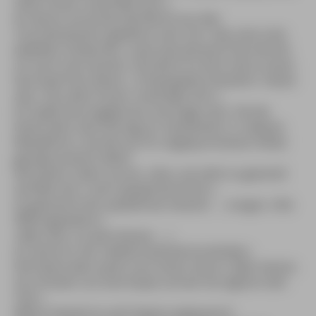
steht immer soviel Mist drin.«
An derart ermunternde Worte aus den
Touristenämtern gewöhnt man sich. Hier eine Liste
beliebter Antworten: »Liest das jemand? Das könnte
ich auch mal machen. Das Buch ist doch viel zu teuer.
Das kauft hier keiner.« Undsoweiterundsofort. Heute
also: »Da steht immer soviel Mist drin.«
Ich lüpfe eine Augebraue und frage nach. Ob die
Dame denn den Eintrag zur Gemeinde A. in diesem
Reiseführer und die von ihr angesprochenen Fehler
gerade präsent hätte?
Die Dame rudert zurück. »Nun, da steht so generell
viel Mist drin, nicht speziell bei Ihrem.«
So generell nicht speziell bei meinem … nungut: »Die
Öffnungszeiten?«
»Nein also, es wäre besser …«
Ich ahne es: der stellvertretende Kurdirektor.
Die Dame aber packt noch einen drauf: »Oder besser,
sie schicken uns eine Kopie und wir korrigieren den
Text.«
Meine Geduld ist aufs Ärgste angespannt.