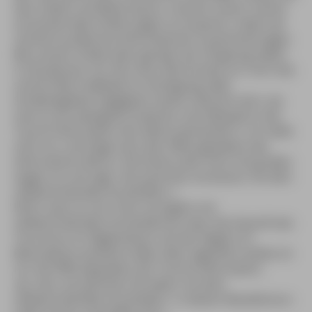
Zeit, Arbeit und Mühe daran, unseren Lesern solche
ernüchternden Erfahrungen zu ersparen, indem wir
reichlich praktische Informationen zusammentragen.
Bei unserer Arbeit aber geraten wir oft genug selbst
in Situationen, für die unser Wortschatz nur noch das
schöne Wort kafkaesk zu Verfügung stellt.
Schwierigkeiten begegnen einem natürlich dort, wo
man es am wenigsten erwartet. Zum Beispiel in der
Tourist-Information der kleine Gemeinde A.: Ich stelle
mich vor und frage nach den Öffnungszeiten des
Informations-Büros. Die Dame sieht mich mit großen
Augen an und sagt: »Da sprechen sie besser mit dem
stellvertretenden Kurdirektor.«
Nicht, dass es sich nicht vorzüglich mit
stellvertretenden Kurdirektoren über die Zukunft des
Tourismus im Allgemeinen und der Region im
Besonderen parlieren ließe. Aber eigentlich wollte ich
nur die Öffnungszeiten der Tourist-Information.
»Ja, nein, da sprechen Sie lieber mit dem
stellvertretenden Kurdirektor. In diesen Reiseführern