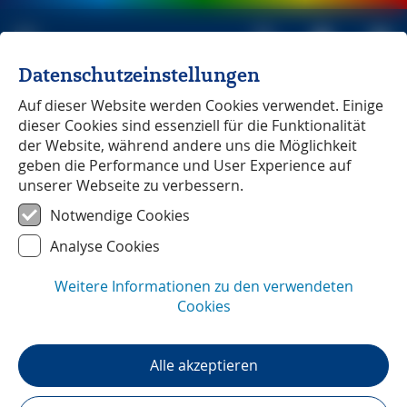
Datenschutzeinstellungen
Michael Müller Verlag
unabhängig seit 1979
Auf dieser Website werden Cookies verwendet. Einige
dieser Cookies sind essenziell für die Funktionalität
Kafka in der Kurverwaltung
der Website, während andere uns die Möglichkeit
geben die Performance und User Experience auf
unserer Webseite zu verbessern.
On Tour
Lesezeit:
2:30
min
Notwendige Cookies
Kafka in der Kurverwaltung
Analyse Cookies
Die Autoren eines Reisebuchverlags haben es nicht
Weitere Informationen zu den verwendeten
immer leicht. Es gibt unzählige (Recherche-)Steine, die
Cookies
ihnen in den Weg geworfen werden. Um ein Müller-
Buch zu verfassen, muss man (leider) nicht nur gut
schreiben können, sondern sich auch ein dickes Fell
Alle akzeptieren
zulegen. Denn nicht immer sind die Menschen, die
man um Hilfe bittet, zur Hilfe bereit. Manchmal, wie im