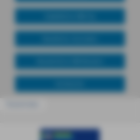
Städteführer MM-City
Reiseführer mal anders
Wanderführer MM-Wandern
Kochbücher
Passend dazu