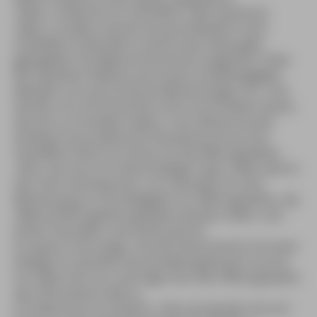
»Nein«, antworte ich, freundlich, aber bestimmt.
»Nein, so etwas machen wir grundsätzlich nicht.
Schließlich erwarteten unsere Leser keine glatt
gebügelten hochglanz-broschüren-tauglichen Texte.
Wir bestehen bewusst auf unsere Unabhängigkeit.
Behalten uns auch kritische Bemerkungen vor. Und
werden uns mit Sicherheit nicht vorschreiben lassen,
was wir zu schreiben haben.« Von diesem kurzen
Ausflug in journalistische Standards zurück zum
Handwerk, bitte ich erneut um die Öffnungszeiten.
»Also, da muss ich meine Kollegin holen. Allein will ich
das nicht verantworten.« Ich verkneife mir eine
Bemerkung zur Sinnhaftigkeit von Öffnungszeiten, die
offensichtlich geheim gehalten werden sollen, und
lächle, freundlich und aufmunternd.
Es dauert nicht lange, und die Dame kommt mit einer
Kollegin im adretten Kurverwaltungskostüm zurück.
Ich stelle mich vor und frage nach den Öffnungszeiten
des Informations-Büros.
Ich bekomme zur Antwort: »Also da wenden Sie sich