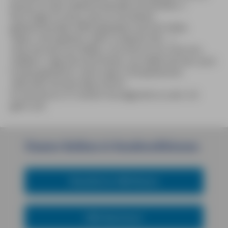
besser an den stellvertretenden Kurdirektor.«
Nun frage ich doch, was es mit diesen
geheimnisvollen Öffnungszeiten auf sich hätte.
»Nein, nicht geheim, aber in diesem Fall …«
»Das hat was von Kafka«, murmle ich vor mich hin.
»Kafka?«, sagt die erste Dame, »ja, Kafka hat hier auch
Urlaub gemacht«, dann spitz, triumphierend:
»Wussten Sie das etwa nicht?«
Ich wusste es. Er scheint nie abgereist zu sein. Ich
geb’s auf.
Unsere
Reihen
&
Sondereditionen
Reiseführer MM-Reisen
MM-Abenteuer