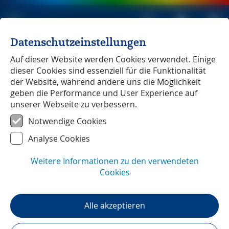
Datenschutzeinstellungen
Michael Müller Verlag
unabhängig seit 1979
Auf dieser Website werden Cookies verwendet. Einige
dieser Cookies sind essenziell für die Funktionalität
HOME
»
Reiseführer
»
Deutschland
»
der Website, während andere uns die Möglichkeit
München - Abenteuer MM-Abenteuer
geben die Performance und User Experience auf
unserer Webseite zu verbessern.
Notwendige Cookies
Analyse Cookies
Weitere Informationen zu den verwendeten
Cookies
Alle akzeptieren