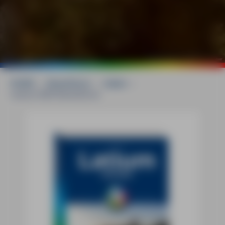
©
mauritius images / Westend61 / Maria Maar
HOME
»
Reiseführer
»
Italien
»
Latium MM-Reiseführer