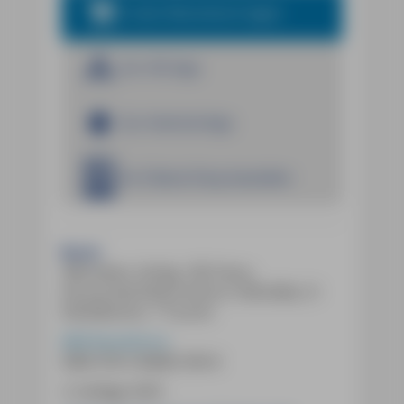
In den Warenkorb legen
Zur iOS App
Zur Android App
Im E-Book Shop bestellen
Buch:
368 Seiten, farbig, 185 Fotos,
herausnehmbare Karte (1:450.000), 51
Detailkarten, 7 Touren
MM-Reiseführer
ISBN
978-3-96685-395-8
3. Auflage 2025