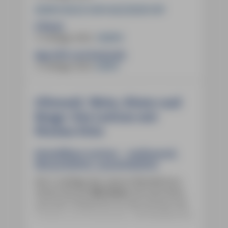
20,90 € (D)
21,50 € (A)
29,50 CHF
E-Book:
3. Auflage 2025
,
18,99 €
App (iOS und Android):
3. Auflage 2025
,
9,99 €
Olivenöl, Wein, Küste und
Berge: Das Latium mit
Florian Fritz
Reiseführer Latium ­– umfassend,
übersichtlich, unentbehrlich
Die 3. Auflage des Latium-Reiseführers
nimmt Sie auf
368 Seiten
mit nach Rom
und sein Umland bis an die Grenzen der
Toskana und Kampanien.
36 Detailkarten
sowie eine
herausnehmbare Faltkarte