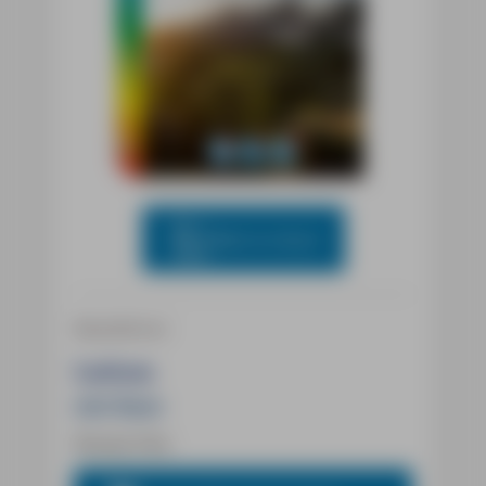
Blick ins Buch
Reiseführer
Latium
mit Rom
Florian Fritz