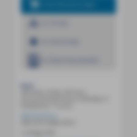
In den Warenkorb legen
Zur iOS App
Zur Android App
Im E-Book Shop bestellen
Buch:
368 Seiten, farbig, 185 Fotos,
herausnehmbare Karte (1:450.000), 51
Detailkarten, 7 Touren
MM-Reiseführer
ISBN
978-3-96685-395-8
3. Auflage 2025