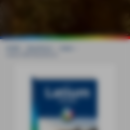
©
mauritius images / Westend61 / Maria Maar
HOME
»
Reiseführer
»
Italien
»
Latium MM-Reiseführer