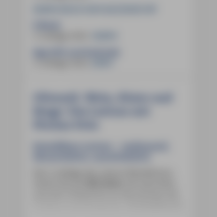
20,90 € (D)
21,50 € (A)
29,50 CHF
E-Book:
3. Auflage 2025
,
18,99 €
App (iOS und Android):
3. Auflage 2025
,
9,99 €
Olivenöl, Wein, Küste und
Berge: Das Latium mit
Florian Fritz
Reiseführer Latium ­– umfassend,
übersichtlich, unentbehrlich
Die 3. Auflage des Latium-Reiseführers
nimmt Sie auf
368 Seiten
mit nach Rom
und sein Umland bis an die Grenzen der
Toskana und Kampanien.
36 Detailkarten
sowie eine
herausnehmbare Faltkarte