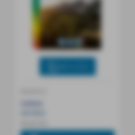
Blick ins Buch
Reiseführer
Latium
mit Rom
Florian Fritz