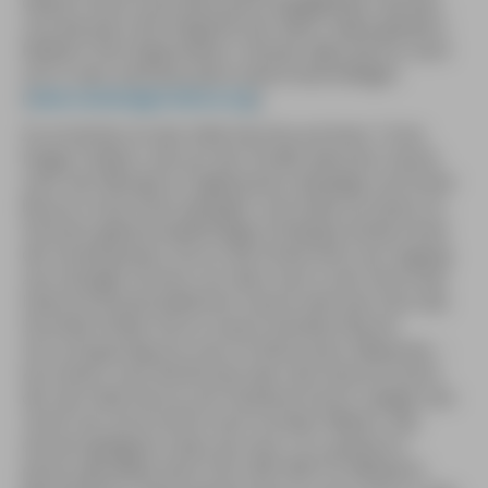
diesem Stück Land behutsam eingegliedert werden
und wie kann die Integrität der Natur dabei gewahrt
bleiben? Die Organisation »Veneto Agricoltura« wird
sich in den nächsten Jahre damit beschäftigen
(
www.venetoagricoltura.org
).
Zu erreichen ist das Valle Vecchia auf einer 15 km
langen Zufahrt, die von der Straße zwischen Cáorle
nach San Michele al Tagliamento abzweigt und hinter
Bussa in eine Piste übergeht. Sie endet an einem im
Sommer gebührenpflichtigen Parkplatz direkt hinter
der Küstenpineta. Durch die Pineta führt ein Zugang
zum dünigen Strand, von dem man in der Ferne das
hübsche Küstenstädtchen Cáorle sieht (ein Foto des
Strandes finden Sie im neuen Venetien-Buch!).
Gut und günstig isst man im Ristorante »Mazarak« –
kurz bevor man die Brücke über den Kanal erreicht,
der das Valle Veccia vom Festland trennt, zweigt man
rechts ab und erreicht nach hundert Metern das
einsam gelegene Lokal, wo man z. B. »polenta e
pesce« genießen kann (Tel. 0421/84119, Mittwoch