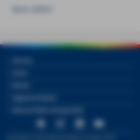
Buch:
20,90 €
Services
Social
Bücher
Digitale Produkte
Michael Müller Verlag GmbH
Copyright ©
2026
Michael Müller Verlag GmbH