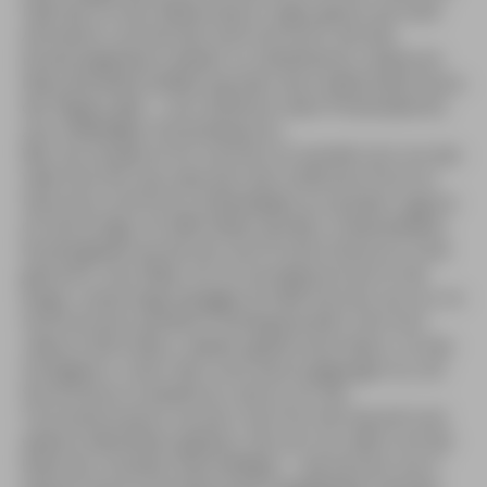
halb leer (in der Nebensaison sogar ganz) und statt
Animation und Aerobic wird versucht, die alte
Küstenvegetation wieder zu rekultivieren, wobei ein
Naturlehrpfad Aufklärung über die traditionelle Fauna
der Region gibt – vom düsteren alten Pinienwald bis
zum vielfältigen Dünenbewuchs.
Wer da mal gerne hin möchte: Es handelt sich um das
Valle Vecchia, das zwischen den Zuflüssen Porto di
Falconera und Porto di Baséleghe zur großen Laguna
di Cáorle liegt. Ein 800 Hektar großes, unbesiedeltes
Küstengebiet wurde hier durch einen Kanal zur Insel
gemacht. Zum Meer hin ist sie begrenzt durch die
lange, urwüchsige Spiaggia di Valle Vecchia, wo nur im
Hochsommer größerer Ausflugsverkehr herrscht.
»Natura Ritrovata«, wieder gewonnene Natur, ist das
Schlagwort, unter dem man daran gegangen ist, ein
Stück Küste zu bewahren, wie es vor der
Touristeninvasion aussah. Auch für die Zukunft sind
weitere Aktivitäten geplant, die sich vor allem mit der
Rolle der Urlauber beschäftigen – wie können sie in