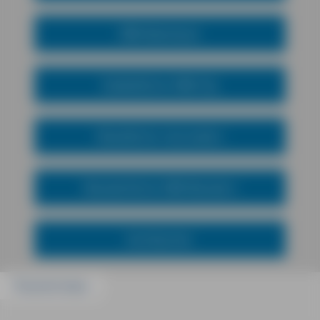
MM-Abenteuer
Städteführer MM-City
Reiseführer mal anders
Wanderführer MM-Wandern
Kochbücher
Passend dazu