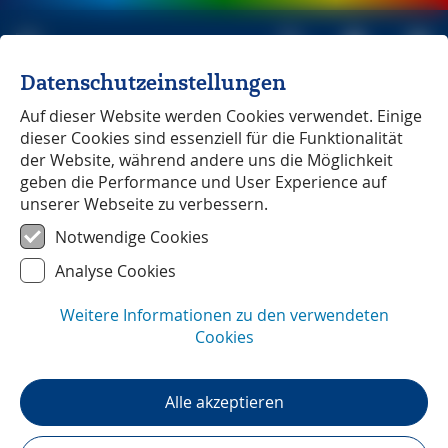
Datenschutzeinstellungen
Michael Müller Verlag
unabhängig seit 1979
Auf dieser Website werden Cookies verwendet. Einige
dieser Cookies sind essenziell für die Funktionalität
Urlaub für die gute Sache -
der Website, während andere uns die Möglichkeit
geben die Performance und User Experience auf
unserer Webseite zu verbessern.
Reportage
Lesezeit:
2
min
Notwendige Cookies
Urlaub für die gute Sache -
Analyse Cookies
über die Rekultivierung einer vom
Weitere Informationen zu den verwendeten
Massentourismus geplagten Badestadt
Cookies
Anlässlich der Neuauflage des Reisehandbuches
»Venetien« schreibt Eberhard Fohrer über die
Alle akzeptieren
Aktivitäten der Organisation »Veneto Agricoltura«, die
es sich zum Ziel gesetzt hat, den touristischen
Raubbau an der Natur ein Ende zu setzen – und gibt