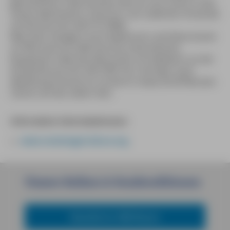
geschlossen). Übernachten lässt es sich schön in den
neuen Apartments »Case Arc« am südlichen Ortsende
von Brussa (Tel. 0421/211896).
Man kann übrigens auch Radtouren und Exkursionen
zu Pferd durchs Valle Vecchia unternehmen,
Equipment stellt das Ristorante »Ai Gabbiani« an der
Strada Brussa (Tel. 0421/84114). Und wem nach
Ablenkung zumute ist, erreicht in etwa 30-40 Minuten
Cáorle, wo das Leben tobt.
Informative Internetadressen:
www.venetoagricoltura.org
Unsere
Reihen
&
Sondereditionen
Reiseführer MM-Reisen