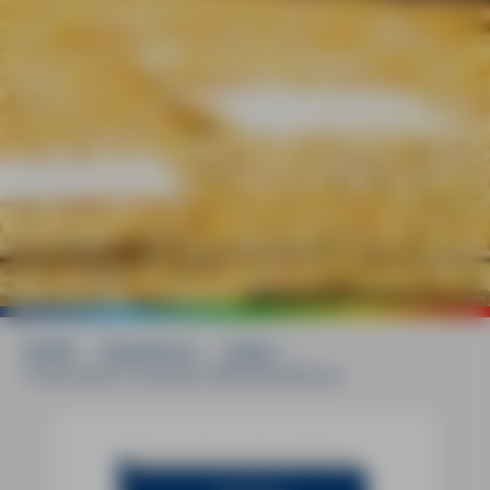
©
mauritius images / Dalibor Brlek / Alamy / Alamy Stock Photos
HOME
»
Reiseführer
»
Italien
»
Friaul-Julisch Venetien MM-Reiseführer