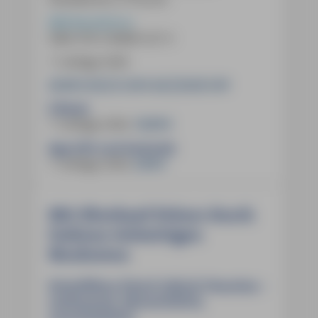
MM-Reiseführer
ISBN
978-3-96685-527-3
7. Auflage 2026
20,90 € (D)
21,50 € (A)
29,50 CHF
E-Book:
7. Auflage 2026
,
18,99 €
App (iOS und Android):
7. Auflage 2026
,
9,99 €
Mit Eberhard Fohrer durch
Italiens vielseitigen
Nordosten
Reiseführer Friaul-Julisch Venetien –
umfassend, übersichtlich,
unentbehrlich