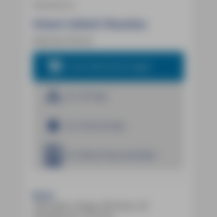
Reiseführer
Friaul-Julisch Venetien
Eberhard Fohrer
In den Warenkorb legen
Zur iOS App
Zur Android App
Im E-Book Shop bestellen
Buch:
336 Seiten, farbig, 203 Fotos, 45
Detailkarten, 8 Touren