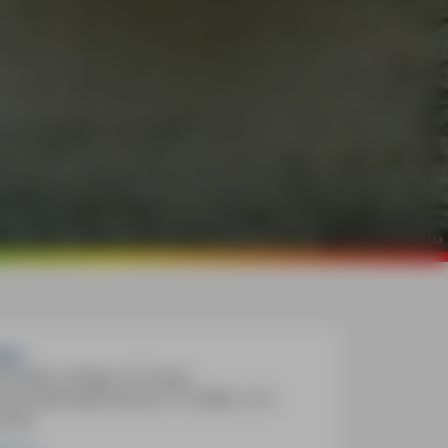
©
Annette Krus-Bonazza
ch:
8 Seiten, farbig, 101 Fotos,
rausnehmbare Karte (1:15.000), 10, 5
uren