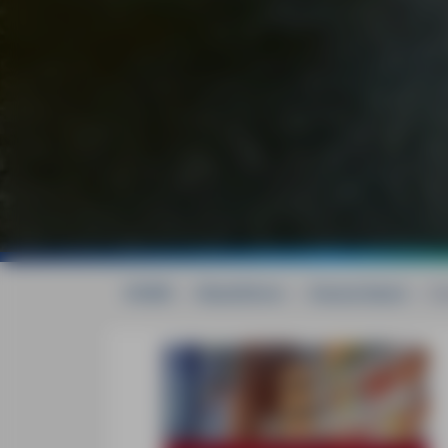
HOME
»
Reiseführer
»
Deutschland
»
Dü