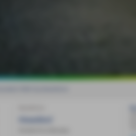
sseldorf MM-City Reiseführer
Reiseführer
Bu
22
Düsseldorf
he
To
Annette Krus-Bonazza