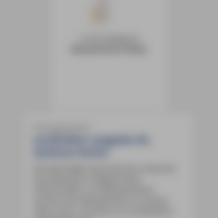
vergletscherten Gipfeln und dem
ausgedehnten Karstgebiet an der Punta
Marguareis (nur 40 km vom Mittelmeer)
bieten sich von Tal zu Tal ganz
in der Kategorie
unterschiedliche Eindrücke, mal durch
Wanderführer-Reihe
mächtige Kalkriffe, mal durch den fast
schon legendären Monte Viso. Dazu fast
überall sattgrüne Hochweiden mit einer
unglaublichen Pflanzenwelt, klare
Gebirgsseen und atemberaubende
Panoramen.
Pressestimmen
norditalien-magazin.de,
Andreas Gerber
Die lebendigen Illustrationen sowie die
Darstellung von Wegstrecken,
Höhenmetern und Wanderdauer
machen den Wanderführer zu einem
›Must have‹. Das Buch ist vorbehaltlos