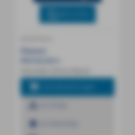
Blick ins Buch
Wanderführer
Piemont
MM-Wandern
Sabine Bade, Wolfram Mikuteit
In den Warenkorb legen
Zur iOS App
Zur Android App