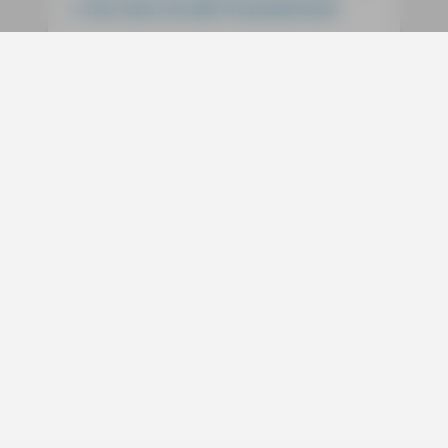
hier lesen Sie alle Pressestimmen
ausgewählt und für Wanderer (nicht für
Kletterer!) sehr gut gangbar beschrieben.
Außerdem sind alle Bände dieser Reihe
Weitere Informationen
in sehr guter buchbinderischer Qualität
gefertigt und werden die eine oder
andere Reise unbeschadet überstehen.
Inhaltsverzeichnis
Register
Wandertouren Gratis (PDF)
GPS-Daten
Pressestimmen