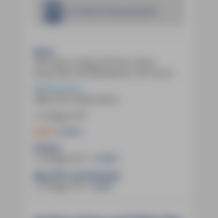
Im E-Book Shop bestellen
Buch:
240 Seiten, farbig, 94 Fotos, Karte
(Leporello), 38 Detailkarten, 38 Touren
MM-Wandern
ISBN
978-3-95654-508-5
2. Auflage 2017
6,00 €
14,90 €
E-Book:
2. Auflage 2017
,
11,99 €
App (iOS und Android):
2. Auflage 2017
,
9,99 €