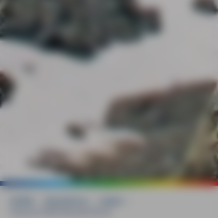
©
Wolfram Mikuteit
HOME
»
Reiseführer
»
Italien
»
Piemont MM-Wanderführer