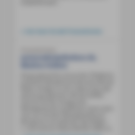
empfehlenswert.
hier lesen Sie alle Pressestimmen
Pressestimmen
motorradreisefuehrer.de,
Markus Golletz
Die gut gemachte und auf der ITB (Berlin)
prämierte Wanderbuchreihe des Michael
Müller Verlags ist noch relativ jung, aber
absolut gut gemacht. Mit den beiden
Autoren hat der Verlag echte
Westalpenprofis verpflichtet, davon kann
man sich auf dem Westalpenblog auf
Wordpress.com jederzeit überzeugen.
[…] Die Autoren dieses Bandes haben die
interessantesten Routen Piemonts