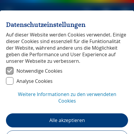
Datenschutzeinstellungen
Michael Müller Verlag
unabhängig seit 1979
Auf dieser Website werden Cookies verwendet. Einige
dieser Cookies sind essenziell für die Funktionalität
HOME
»
Reiseführer
»
Niederlande
»
der Website, während andere uns die Möglichkeit
Amsterdam MM-City Reiseführer
geben die Performance und User Experience auf
unserer Webseite zu verbessern.
Notwendige Cookies
Analyse Cookies
Weitere Informationen zu den verwendeten
Cookies
Alle akzeptieren