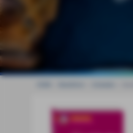
HOME
»
Reiseführer
»
Schweden
»
Stoc