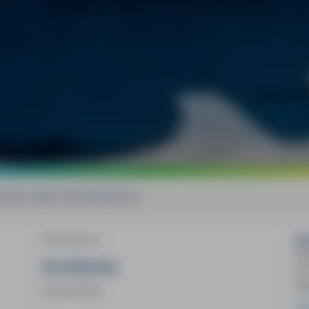
kholm MM-City Reiseführer
Reiseführer
Bu
26
Stockholm
(1
Ap
Lisa Arnold
MM