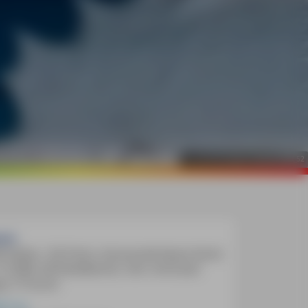
©
mauritius images / Alamy / Rolf_52
ch:
4 Seiten, 142 Fotos, herausnehmbare Karte
:15.000), 48 Detailkarten, inkl. mmtravel
p, 9 Touren
-City