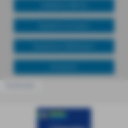
Städteführer MM-City
Reiseführer mal anders
Wanderführer MM-Wandern
Kochbücher
Passend dazu