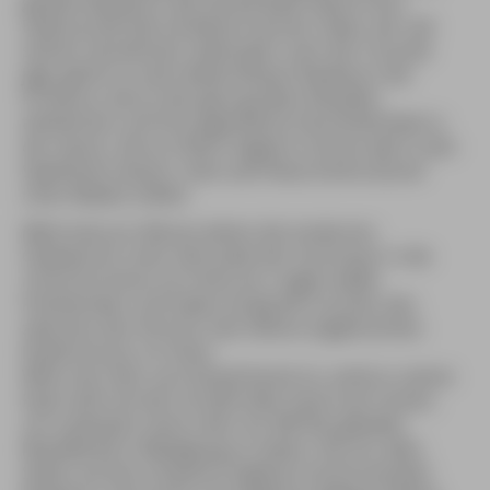
geübte Razeteurs wie Gérald Rado damit ihren
Lebensunterhalt verdienen können. Rado, der seit
seinem vierzehnten Lebensjahr nach der Cocarde
jagt, gehört zu den bekanntesten Razeteurs der
Provence, die an den ganz großen Kämpfen
teilnehmen und ihre jugendliche Geschicklichkeit in
der Saison, die an Ostern beginnt und bis weit in den
Spätherbst dauert, stets aufs Neue eindrucksvoll
unter Beweis stellen.
Mehrmals pro Monat ziehen die modernen
Gladiatoren unter dem Jubel der Zuschauer in die
römische Arena von Arles ein, tragen weiße
Polohemden und haben einzig die Cocarde, den
zwischen den Hörnern des Stieres angebrachten
Kopfschmuck, im Visier.
Wenn der Stier zum Kampf bereit ist, senkt er seinen
Kopf, wirft mit den Vorderhufen Sand nach hinten,
um urplötzlich seine mehr als 300 Kilo geballte
Muskelkraft in Bewegung zu setzen. Die von allen
Seiten auf das schwarze Ungetüm losstürmenden