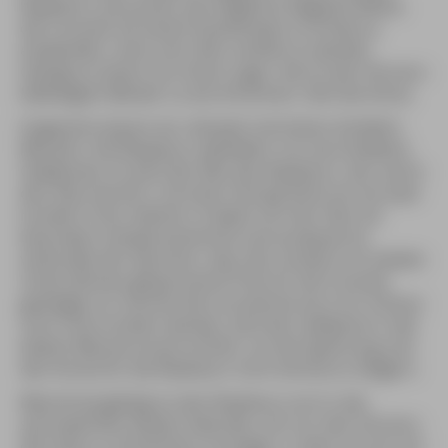
Razeteurs versuchen auf möglichst elegante Weise,
die Cocarde mit einem Eisenkratzer (crochet) zu
entwenden, ohne vom Stier verletzt zu werden.
Gelingt es einem von ihnen sogar, die an den Hörnern
befestigten Bänder zu durchtrennen, tobt die Arena.
Insgesamt dauert ein »Kampf« höchstens fünfzehn
Minuten. Die Razeteurs wetteifern um verschiedene
Geldpreise: So wird der Mut des Razeteurs, der zuerst
den Stier berührt, mit einer Extraprämie von ein paar
hundert Franc belohnt. Erweist sich der Stier als
besonders temperamentvoll und ausdauernd,
verkündet der Sprecher, dass der zumeist von lokalen
Unternehmen gesponserte Preis für die Cocarde
gestiegen ist. Konnte die Cocarde bis kurz vor Schluss
noch nicht erobert werden, wird der Geldpreis in der
letzten Minute erneut erhöht, um die Spannung und
den Anreiz für die Razeteurs noch einmal zu steigern.
Manchmal gelingt es den Razeteurs erst in der
sprichwörtlich letzten Sekunde, sich vor den Hörnern
des Stiers in Sicherheit zu bringen, in dem sie sich mit