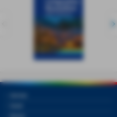
Services
Social
Bücher