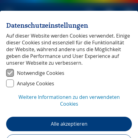
Datenschutzeinstellungen
Michael Müller Verlag
unabhängig seit 1979
Auf dieser Website werden Cookies verwendet. Einige
dieser Cookies sind essenziell für die Funktionalität
Pazifistische Stierkämpfer
der Website, während andere uns die Möglichkeit
geben die Performance und User Experience auf
unserer Webseite zu verbessern.
Reportage
Lesezeit:
2:30
min
Notwendige Cookies
Pazifistische Stierkämpfer
Analyse Cookies
oder Die unblutige Jagd nach der
Weitere Informationen zu den verwendeten
Cocarde
Cookies
Ein Artikel von Ralf Nestmeyer. Der Autor zahlreicher
Frankreichtitel, unter anderem »Provence und Côte
Alle akzeptieren
d'Azur« (4. Auflage) und »Südfrankreich« (2. Auflage),
ist in seiner Reisereportage der französischen
Variante des Stierkampfes nachgegangen. Statt der