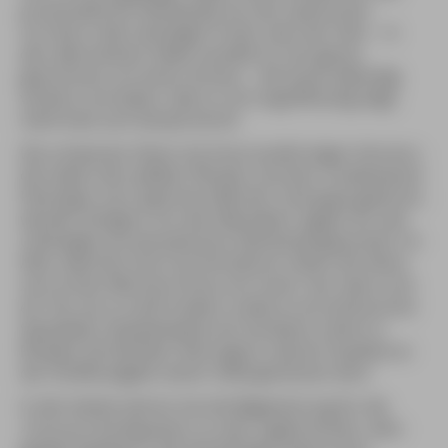
provenzalische Stierkampf von der spanischen
Corrida in dem wichtigen Punkt, dass der Stier – in
den allermeisten Fällen handelt es sich genau
genommen um einen Ochsen – die Arena lebendig
verlässt und daher, falls er sich angriffslustig zeigt,
mehrmals zum Kampf antritt.
Die schwarzen Stiere mit ihren lyraförmigen Hörnern,
die neben den weißen Pferden und den rosafarbenen
Flamingos zum typischen Bild der Camargue gehören,
werden übrigens von den Manadiers eigens für den
unblutigen provençalischen Stierkampf gezüchtet. Im
Alter zwischen drei und fünf Jahren sehen die Stiere
zum ersten Mal eine Arena von Innen. Nur wenn sich
ein Tier als zu sanft erweist, endet es als kulinarische
Spezialität, beispielsweise als Gardiane, einem in
Rotwein köchelnden Stierragout, dessen Qualität an
der Dickflüssigkeit seiner Soße gemessen wird.
In den letzten Jahren hat die Begeisterung für die
»Course Camarguaise« so sehr zugenommen, dass