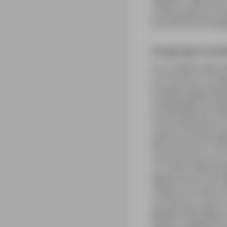
Oktober 1906 starb
unfreundlichen Son
Kunsthimmel aufzu
Einzigartige Ausste
Ein Großteil dieser
en Provence« im M
Erweiterungsarbeite
einzigartige Ausste
provenzalischen We
renommiertesten in
seinem Entstehungs
Wer will, kann in 
wurde postum zum S
»C« einen Stadtrun
Malerei führt. Der 
Cézanne nördlich d
errichten zu lasse
geliebte Montagne S
Garten umgebene H