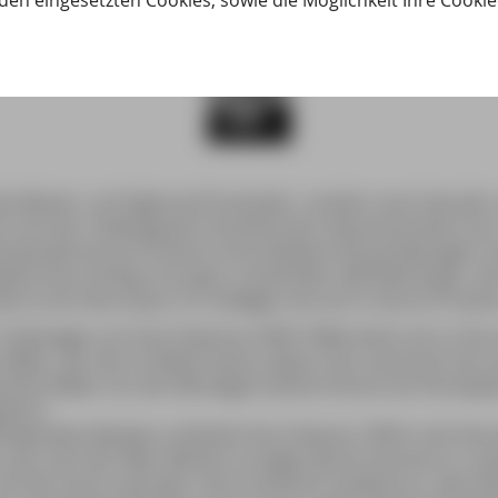
den eingesetzten Cookies, sowie die Möglichkeit Ihre Cooki
das Mozart- und Sigmund-Freud-Jahr, sondern auch das Jahr
t sich der Todestag des französischen Impressionisten zum
imatstadt Aix-en-Provence verschiedene Veranstaltungen 
ionnel à l’enfant du pays« vorbereitet. Ralf Nestmeyer, d
nce und Côte d’Azur« (5. Auflage), hat sich in Aix-en-Prov
 Todestages von Paul Cézanne (1839-1906) dreht sich in Aix-
aler, der den Großteil seines Lebens hier verbracht hat 
ichen Bilder von der Montagne Sainte-Victoire ein Ehrenplat
bührt.
habenden Bankiers erblickte Paul Cézanne 1839 in der Rue 
 das Licht der Welt. Bereits in jungen Jahren konnte er in s
mit der Kunst sammeln. Doch zunächst studierte er, dem W