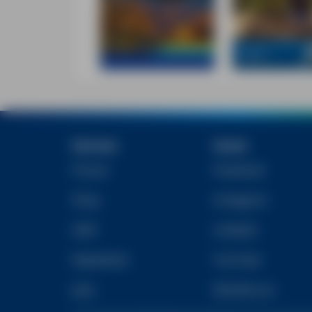
Services
Social
Presse
Facebook
Shop
Instagram
AGB
Linkedin
Newsletter
YouTube
Jobs
Reiseforum