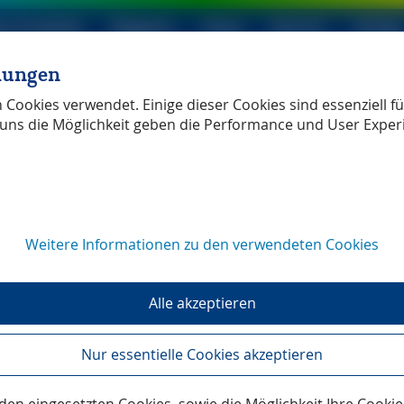
le Produkte
Magazin
Shop
Service
Verlag
llungen
ller Verlag
unabhängig
Cookies verwendet. Einige dieser Cookies sind essenziell für
uns die Möglichkeit geben die Performance und User Exper
rt.
Weitere Informationen zu den verwendeten Cookies
em Überschlagen zu Stein erstarrt
Alle akzeptieren
hrt ihren Jahrhundertmaler Paul Cézanne mi
Nur essentielle Cookies akzeptieren
f Nestmeyer, der Autor unseres 2006 überarbeiteten Reisef
 Auflage).