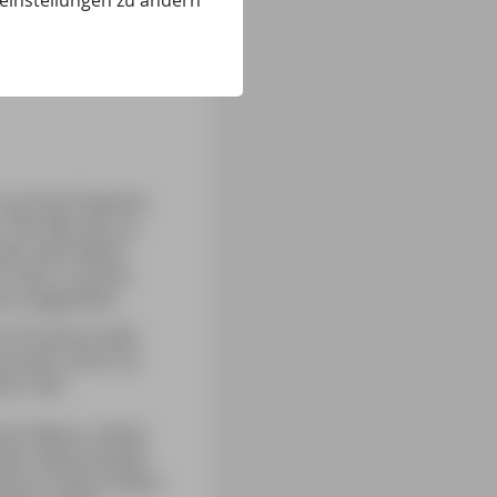
eeinstellungen zu ändern
 von Paul Cézanne.
 100. Mal. Ihm zu
unter dem Motto
er Autor unseres
ence umgesehen.
en-Provence alles
und dem nicht nur
z in der
de l’Opera, mitten
einer Geburtsstadt
unsch seines Vaters