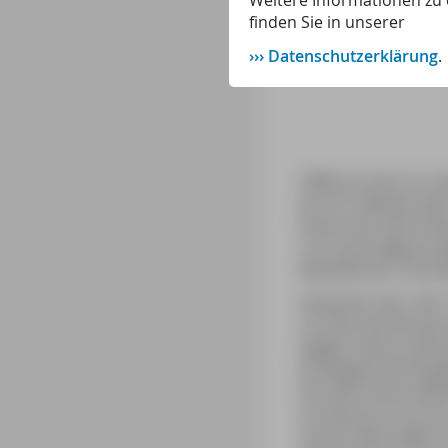
Weitere Informationen zu 
finden Sie in unserer
Datenschutzerklärung
.
2006 ist nicht nur 
Am 23. Oktober jähr
Ehren hat seine He
»Un hommage except
Reiseführers »Prove
Anlässlich des 100.
um den berühmten M
wegen seiner zahlre
Kunstgeschichte ge
Als Sohn eines wohl
im Zentrum von Aix,
erste Erfahrungen 