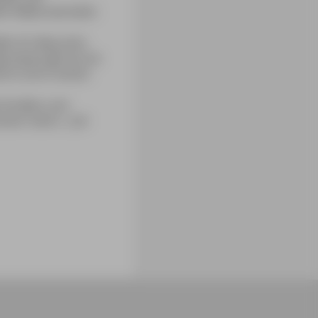
ten Malerutensilien
ffan für Besucher
umpark gilt als ein
ohnt und in einem
 Straßen und
einem mehr«, soll