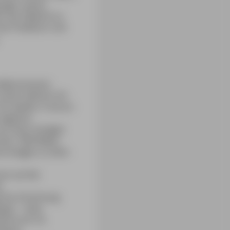
ungen seines
ch der Malerei zu
 Das Publikum und
 willkommenen
 einem kleinen Ort
ch wieder in Aix-en-
 eigenen,
on einer einzigen
über 1000 Meter
rschlagen zu Stein
cen auf die
e
sche Schichtung
ges – stets
zanne am 23.