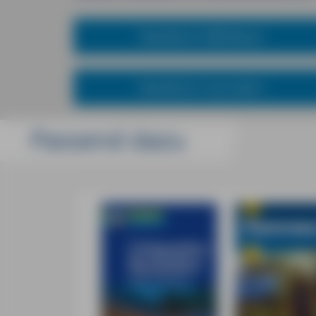
Reiseführer MM-Reisen
Reiseführer mal anders
Passend dazu