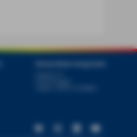
e
Michael Müller Verlag GmbH
Gerberei 19
91054 Erlangen
Telefon +49 9131 812808-0