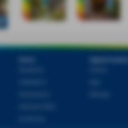
Bücher
Digitale Produkt
Reiseführer
E-Books
Städteführer
Apps
Wanderführer
Web-App
Abenteuer-Reihe
Kochbücher