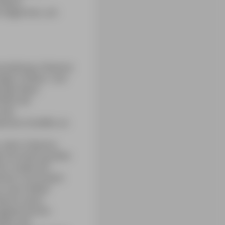
dieses
ch begonnen, am
Ausstellung »Cézanne
rigen Umbau- und
 gilt diese
theit der
 den
zannes Schaffen an
n, denn Cézanne
l mit einem großen
 der modernen
seinem Tod erwarb
 samt Atelier
zanne seine
 zugewucherten
äter der