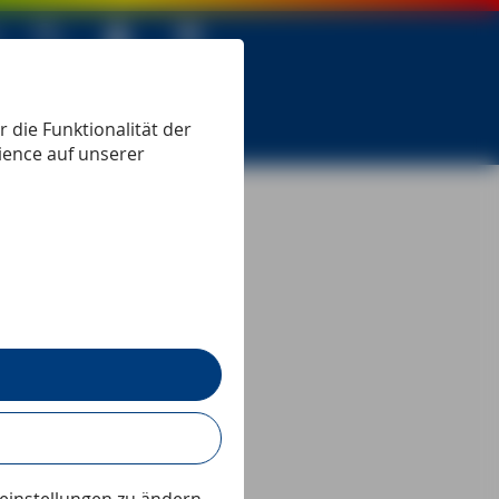
 seit 1979
 die Funktionalität der
ience auf unserer
Lesezeit:
3
min
.
t zahlreichen
ührers »Provence