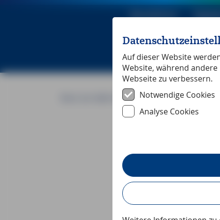
Reiseführer
Digita
Datenschutzeinste
Michael Mü
Auf dieser Website werden 
Website, während andere 
Webseite zu verbessern.
Notwendige Cookies
Kurz vor dem Überschlagen zu Stein erstar
Analyse Cookies
Reportage
Kurz vor d
Die Provence e
Ausstellungen
Ein Artikel von Ral
und Côte d'Azur« (5.