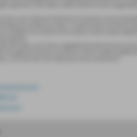
nglich gemacht. Das Atelier selbst ähnelt mit den ausgestell
sem Jahr auch Cézannes Elterhaus im Quartier du Jas de Bou
venzalische Landsitz aus dem 17. Jahrhundert mit seinem Ba
n schließlich hat Cézanne hier 40 Jahre seines Lebens gew
Dach gemalt.
ollte man aber auch einen ausgedehnten Bummel durch die
r hier geboren wurde, ist verloren. Nichts anderes gefällt 
ben, und man kann ihm widerspruchslos zustimmen.
ncetourism.com
006.com
anne.com