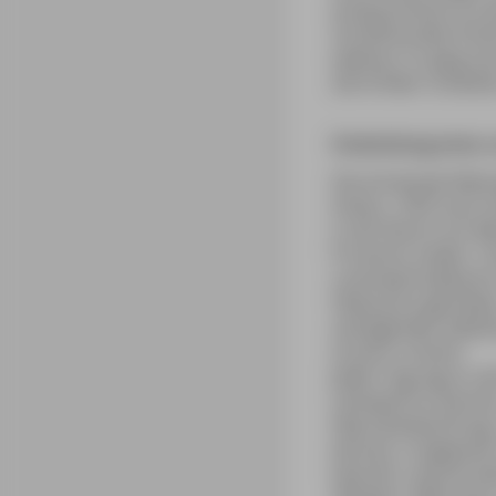
entsprechend, an de
Schulfreundes Emile
widmen. Er ging na
die Kritiker schätz
Entwicklung eines 
Die drohende Wehrp
Anlass, 1870 nach S
in der Bucht von Ma
Provence nieder. Un
unverwechselbaren S
Obsession getriebe
aufragenden Kalkste
erstarrt scheint.
Jeden Tag zog er au
Leinwand zu bannen
Naturbeobachtung: 
kennen.« Insgesamt 
bemüht, »Konstrukt