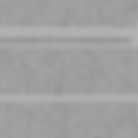
r juristischen Fakultät von Aix. Erst auf die steten Ermutig
 Zola hin, entschloss sich Cézanne, sein Leben ausschließli
ch Paris und kam dort in Kontakt mit den Impressionisten.
ten seine Malerei zum damaligen Zeitpunkt allerdings gering.
unverwechselbaren Stils und eine lebenslange Obsession
flicht im deutsch-französischen Krieg bot Cézanne einen
üdfrankreich zurückzukehren. Zuerst malte er in L’Estaque,
rseille, später, nachdem sein Vater gestorben war, ließ er si
ter dem Einfluss von Camille Pissarro gelang es ihm, einen
til zu entwickeln. Seine letzten Lebensjahre war Cézanne v
n, und die galt der Montagne Sainte-Victoire, einem knapp 
inmassiv, das wie eine gigantische Welle kurz vor dem Übe
fs Neue los, um sein Lieblingsmotiv mit all seinen Farbnuan
. Die wichtigste Voraussetzung war für Cézanne eine exakt
»Um eine Landschaft zu malen, muß ich zuerst die geologi
malte er mehr als 30 Ölbilder sowie 45 Aquarelle dieses Ber
ionen und Harmonien parallel zur Natur« zu finden. Als Cé