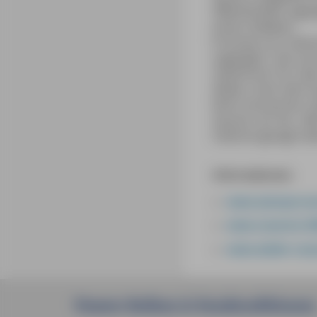
Öffentlichkeit zugä
einem Stilleben.
Erstmals ist in die
zugänglich. Der pro
mythischer Ort, den
Atelier unter dem 
Nicht versäumen s
Gassen von Aix. »We
Cézanne gesagt ha
Informationen:
www.aixenprove
www.cezanne-2
www.atelier-cez
Unsere
Reihen
&
Sondereditionen