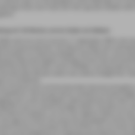
, nahmen zwar nur die wenigsten seiner Mitbürger am Tod 
derlings Anteil, doch hatte sein Stern gerade unwiderrufli
gehen.
llung mit 120 Werken und ein Atelier als Stilleben
 Bilder wird nun vom 9. Juni bis 17. September 2006 in der 
usée Granet präsentiert. Das Museum öffnet nach mehrjäh
n pünktlich zu Cézannes Jubeljahr seine Pforten. Schon jetzt
llung als Besuchermagnet, vereinigt sie doch fast die Gesam
rke des Aixer Künstlers. Rund 120 Bilder und Aquarelle aus
ternationalen Museen bieten eine seltene Gelegenheit, Cé
ort zu entdecken.
Aix-en-Provence auch auf eine besondere Spurensuche gehe
tadtführer: Seit ein paar Jahren markieren bronzene Näge
dgang, der zu den wichtigsten Lebensstationen des Vaters
Weg führt auch zu seinem einstigen Atelier: Fünf Jahre vor 
er Stadt ein Anwesen, um sich nach eigenen Plänen ein Haus
n. Die Lage am Chemin de Lauves war gut gewählt, konnte Cé
ainte-Victoire in kürzester Zeit erreichen. Das von einem
aus wurde weitgehend im Originalzustand belassen und sp