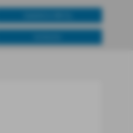
Städteführer MM-City
Kochbücher