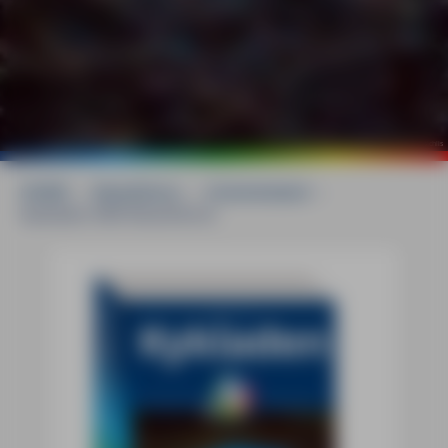
©
mauritius images / Alamy Stock Photos / Georgios Tsichlis
HOME
»
Reiseführer
»
Griechenland
»
Kykladen MM-Reiseführer