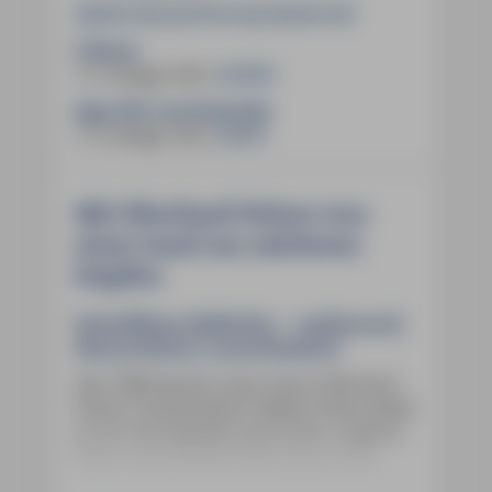
28,90 € (D)
29,70 € (A)
39,50 CHF
E-Book:
13. Auflage 2025
,
25,99 €
App (iOS und Android):
13. Auflage 2025
,
9,99 €
Mit Eberhard Fohrer von
einer Insel zur nächsten
hüpfen
Reiseführer Kykladen – umfassend,
übersichtlich, unentbehrlich
Seit 1980 bereist unser Autor Eberhard
Fohrer Griechenland. Neben Kreta haben
es ihm die Kykladen besonders angetan.
Seine reichhaltige Erfahrung mit den
Sehenswürdigkeiten der hellenischen