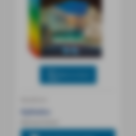
Blick ins Buch
Reiseführer
Kykladen
Eberhard Fohrer