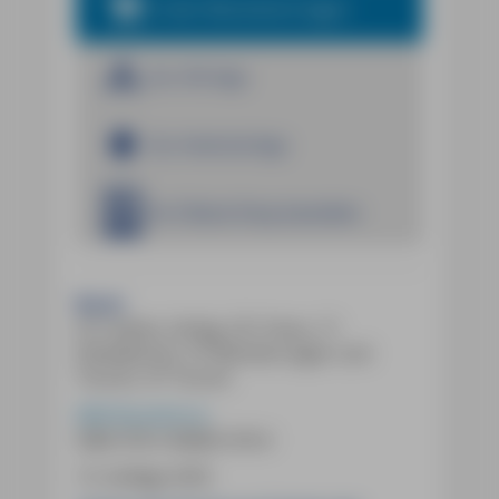
In den Warenkorb legen
Zur iOS App
Zur Android App
Im E-Book Shop bestellen
Buch:
612 Seiten, farbig, 321 Fotos, 71
Detailkarten, 47 Wanderungen und
Touren, 47 Touren
MM-Reiseführer
ISBN
978-3-96685-418-4
13. Auflage 2025