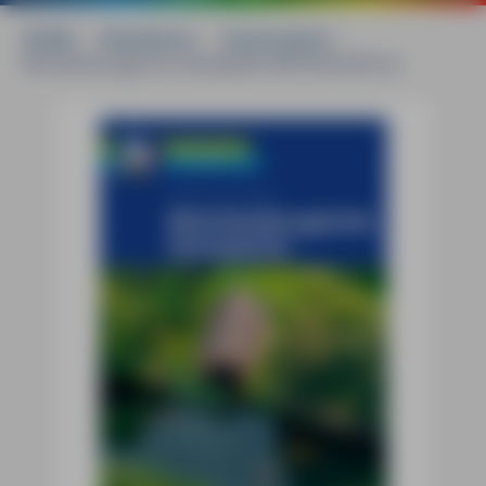
HOME
»
Reiseführer
»
Deutschland
»
Mecklenburgische Seenplatte MM-Reiseführer