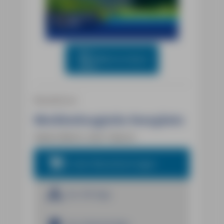
Blick ins Buch
Reiseführer
Mecklenburgische Seenplatte
Sabine Becht, Sven Talaron
In den Warenkorb legen
Zur iOS App