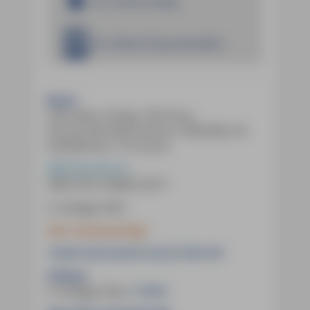
Zur Android App
Im E-Book Shop bestellen
Buch:
336 Seiten, farbig, 185 Fotos,
herausnehmbare Karte (1:400.000), 49
Detailkarten, 10 Touren
MM-Reiseführer
ISBN
978-3-96685-293-7
6. Auflage 2024
inkl. mmtravel App
19,90 € (D)
20,50 € (A)
27,90 CHF
E-Book:
6. Auflage 2024
,
17,99 €