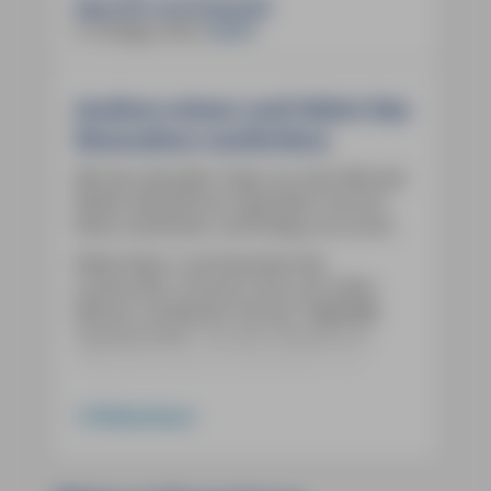
App (iOS und Android):
6. Auflage 2024
,
9,99 €
Anders reisen und dabei das
Besondere entdecken
Mit den aktuellen Tipps aus den Michael-
Müller-Reiseführern gestalten Sie Ihre
Reise individuell, nachhaltig und sicher.
Weite Natur und bezaubernde
Landschaft, schönes Land und stilles
Wasser: entdecken Sie das
"Land der
Tausend Seen"
mit dem Reiseführer
"Mecklenburgische Seenplatte" aus
unserem Verlag in der sechsten Auflage.
336 Seiten mit 185 Farbfotos
zeigen
Weiterlesen
Ihnen die Schönheit der manchmal auch
"Mecklenburger Seenplatte" genannten
Region und machen Lust auf Urlaub im