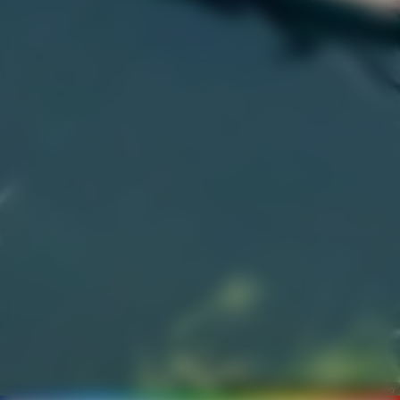
©
mauritius images / Alamy Stock Photos / Hans Blossey